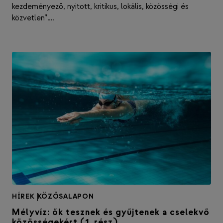
kezdeményező, nyitott, kritikus, lokális, közösségi és
közvetlen”….
HÍREK
|
KÖZÖSALAPON
Mélyvíz: ők tesznek és gyűjtenek a cselekvő
közösségekért (1. rész)