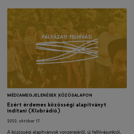
MÉDIAMEGJELENÉSEK
|
KÖZÖSALAPON
Ezért érdemes közösségi alapítványt
indítani (Klubrádió)
2022. október 17.
A közösségi alapítványok vonzerejéről, új felhívásunkról,