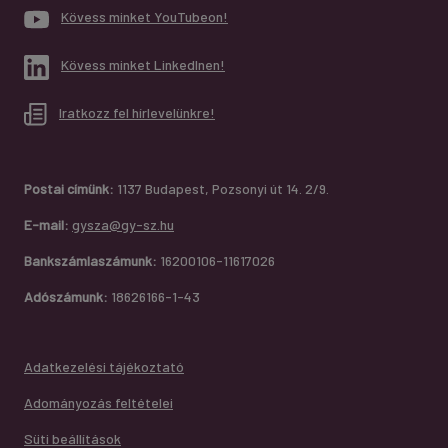
Kövess minket YouTubeon!
Kövess minket LinkedInen!
Iratkozz fel hírlevelünkre!
Postai címünk:
1137 Budapest, Pozsonyi út 14. 2/9.
E-mail:
gysza@gy-sz.hu
Bankszámlaszámunk:
16200106-11617026
Adószámunk:
18626166-1-43
Adatkezelési tájékoztató
Adományozás feltételei
Süti beállítások