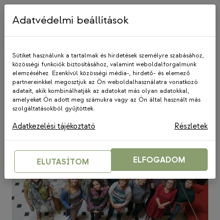
Skip
to
Adatvédelmi beállítások
content
Sütiket használunk a tartalmak és hirdetések személyre szabásához,
közösségi funkciók biztosításához, valamint weboldalforgalmunk
elemzéséhez. Ezenkívül közösségi média-, hirdető- és elemező
KözösALAPON
partnereinkkel megosztjuk az Ön weboldalhasználatra vonatkozó
adatait, akik kombinálhatják az adatokat más olyan adatokkal,
amelyeket Ön adott meg számukra vagy az Ön által használt más
szolgáltatásokból gyűjtöttek.
Adatkezelési tájékoztató
Részletek
ELFOGADOM
ELUTASÍTOM