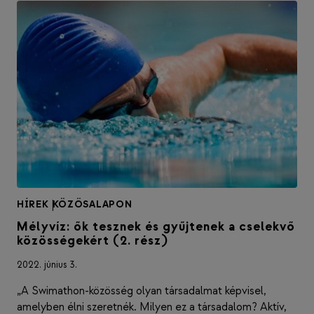
HÍREK
|
KÖZÖSALAPON
Mélyvíz: ők tesznek és gyűjtenek a cselekvő
közösségekért (2. rész)
2022. június 3.
„A Swimathon-közösség olyan társadalmat képvisel,
amelyben élni szeretnék. Milyen ez a társadalom? Aktív,