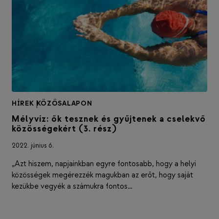
HÍREK
|
KÖZÖSALAPON
Mélyvíz: ők tesznek és gyűjtenek a cselekvő
közösségekért (3. rész)
2022. június 6.
„Azt hiszem, napjainkban egyre fontosabb, hogy a helyi
közösségek megérezzék magukban az erőt, hogy saját
kezükbe vegyék a számukra fontos…