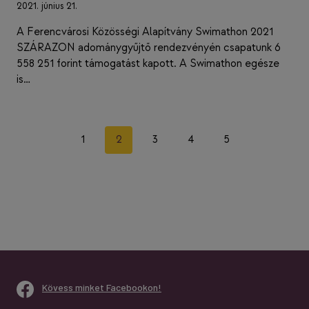
2021. június 21.
A Ferencvárosi Közösségi Alapítvány Swimathon 2021
SZÁRAZON adománygyűjtő rendezvényén csapatunk 6
558 251 forint támogatást kapott. A Swimathon egésze
is…
Page
Previous
Next
1
2
3
4
5
navigation
Page
Page
Kövess minket Facebookon!