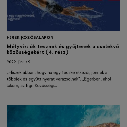
HÍREK
|
KÖZÖSALAPON
Mélyvíz: ők tesznek és gyűjtenek a cselekvő
közösségekért (4. rész)
2022. június 9.
„Hiszek abban, hogy ha egy fecske elkezdi, jönnek a
többiek és együtt nyarat varázsolnak”. „Egerben, ahol
lakom, az Egri Közösségi…