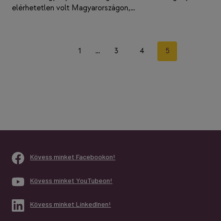
elérhetetlen volt Magyarországon,…
Page
Previous
1
…
3
4
5
navigation
Page
Kövess minket Facebookon!
Kövess minket YouTubeon!
Kövess minket LinkedInen!