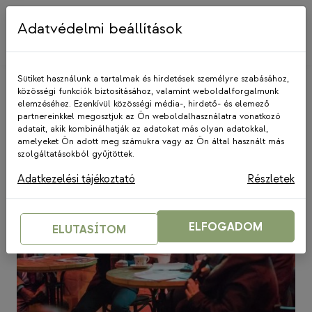
Skip
to
Adatvédelmi beállítások
content
Sütiket használunk a tartalmak és hirdetések személyre szabásához,
közösségi funkciók biztosításához, valamint weboldalforgalmunk
elemzéséhez. Ezenkívül közösségi média-, hirdető- és elemező
KözösALAPON
partnereinkkel megosztjuk az Ön weboldalhasználatra vonatkozó
adatait, akik kombinálhatják az adatokat más olyan adatokkal,
amelyeket Ön adott meg számukra vagy az Ön által használt más
szolgáltatásokból gyűjtöttek.
Adatkezelési tájékoztató
Részletek
ELFOGADOM
ELUTASÍTOM