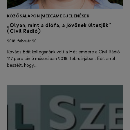
KÖZÖSALAPON
|
MÉDIAMEGJELENÉSEK
„Olyan, mint a diófa, a jövőnek ültetjük”
(Civil Rádió)
2018. február 20.
Kovács Edit kolléganőnk volt a Hét embere a Civil Rádió
117 perc című műsorában 2018. februárjában. Edit arról
beszélt, hogy…