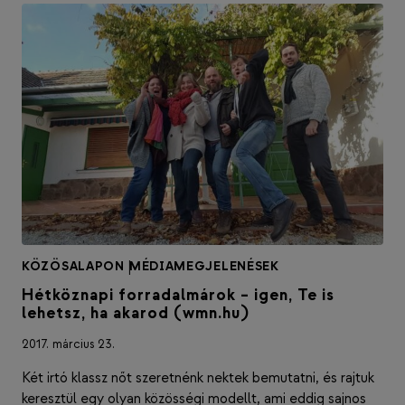
KÖZÖSALAPON
|
MÉDIAMEGJELENÉSEK
Hétköznapi forradalmárok – igen, Te is
lehetsz, ha akarod (wmn.hu)
2017. március 23.
Két irtó klassz nőt szeretnénk nektek bemutatni, és rajtuk
keresztül egy olyan közösségi modellt, ami eddig sajnos