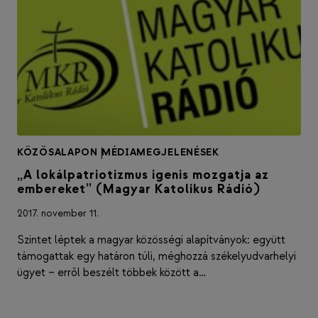
KÖZÖSALAPON
|
MÉDIAMEGJELENÉSEK
„A lokálpatriotizmus igenis mozgatja az
embereket” (Magyar Katolikus Rádió)
2017. november 11.
Szintet léptek a magyar közösségi alapítványok: együtt
támogattak egy határon túli, méghozzá székelyudvarhelyi
ügyet – erről beszélt többek között a…