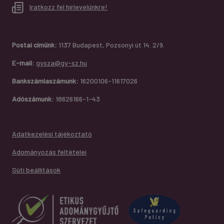
Iratkozz fel hírlevelünkre!
Postai címünk:
1137 Budapest, Pozsonyi út 14. 2/9.
E-mail:
gysza@gy-sz.hu
Bankszámlaszámunk:
16200106-11617026
Adószámunk:
18626166-1-43
Adatkezelési tájékoztató
Adományozás feltételei
Süti beállítások