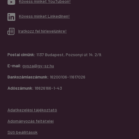
Kövess minket YouTubeon!
Kövess minket LinkedInen!
Iratkozz fel hírlevelünkre!
Postai címünk:
1137 Budapest, Pozsonyi út 14. 2/9.
E-mail:
gysza@gy-sz.hu
Bankszámlaszámunk:
16200106-11617026
Adószámunk:
18626166-1-43
Adatkezelési tájékoztató
Adományozás feltételei
Süti beállítások