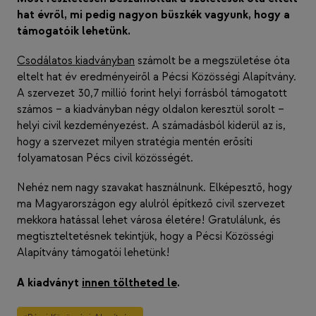
hat évről, mi pedig nagyon büszkék vagyunk, hogy a
támogatóik lehetünk.
Csodálatos kiadványban
számolt be a megszületése óta
eltelt hat év eredményeiről a Pécsi Közösségi Alapítvány.
A szervezet 30,7 millió forint helyi forrásból támogatott
számos – a kiadványban négy oldalon keresztül sorolt –
helyi civil kezdeményezést. A számadásból kiderül az is,
hogy a szervezet milyen stratégia mentén erősíti
folyamatosan Pécs civil közösségét.
Nehéz nem nagy szavakat használnunk. Elképesztő, hogy
ma Magyarországon egy alulról építkező civil szervezet
mekkora hatással lehet városa életére! Gratulálunk, és
megtiszteltetésnek tekintjük, hogy a Pécsi Közösségi
Alapítvány támogatói lehetünk!
A kiadványt
innen töltheted le
.
Post