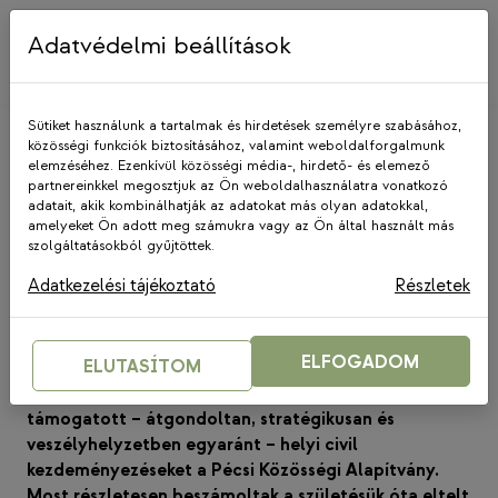
Skip
to
Adatvédelmi beállítások
content
Sütiket használunk a tartalmak és hirdetések személyre szabásához,
közösségi funkciók biztosításához, valamint weboldalforgalmunk
elemzéséhez. Ezenkívül közösségi média-, hirdető- és elemező
partnereinkkel megosztjuk az Ön weboldalhasználatra vonatkozó
adatait, akik kombinálhatják az adatokat más olyan adatokkal,
amelyeket Ön adott meg számukra vagy az Ön által használt más
HÍREK
|
KÖZÖSALAPON
szolgáltatásokból gyűjtöttek.
Joggal dicsekszik a Pécsi
Adatkezelési tájékoztató
Részletek
Közösségi Alapítvány
2023. február 9.
ELFOGADOM
ELUTASÍTOM
Hat év alatt több mint 30 millió forint helyi forrásból
támogatott – átgondoltan, stratégikusan és
veszélyhelyzetben egyaránt – helyi civil
kezdeményezéseket a Pécsi Közösségi Alapítvány.
Most részletesen beszámoltak a születésük óta eltelt