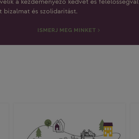
velik a kezdeményező kedvet és felelősségválla
bizalmat és szolidaritást.
ISMERJ MEG MINKET