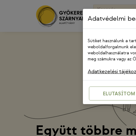
Skip
Keresés:
to
Adatvédelmi beá
content
Sütiket használunk a tar
weboldalforgalmunk elem
weboldalhasználatra von
meg számukra vagy az Ön
Adatkezelési tájéko
ELUTASÍTOM
Együtt többre 