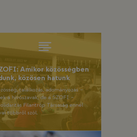
ZOFI: Amikor közösségben
dunk, közösen hatunk
zösség, találkozás, adományozás –
ek a hívószavak, de a SZOFI –
olidaritás Filantróp Társaság ennél
val többről szól.