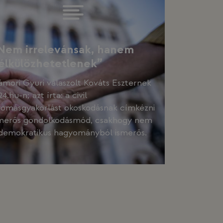
Nem irrelevánsak, hanem
élkülözhetetlenek”
mori Gyuri válaszolt Kováts Eszternek
24.hu-n; azt írta: a civil
omásgyakorlást okoskodásnak címkézni
merős gondolkodásmód, csakhogy nem
demokratikus hagyományból ismerős.