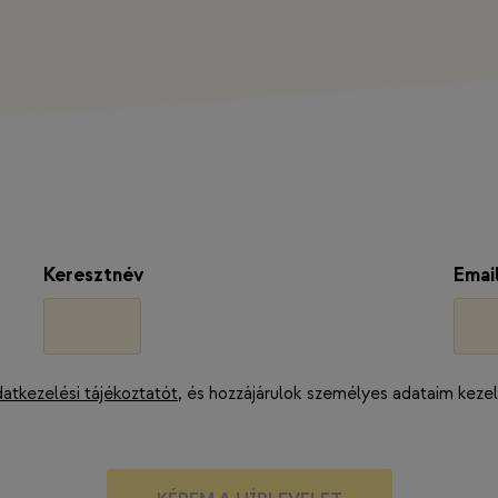
Keresztnév
Emai
atkezelési tájékoztatót
, és hozzájárulok személyes adataim keze