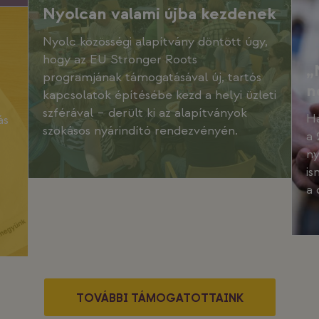
Nyolcan valami újba kezdenek
Nyolc közösségi alapítvány döntött úgy,
hogy az EU Stronger Roots
„
programjának támogatásával új, tartós
n
kapcsolatok építésébe kezd a helyi üzleti
szférával – derült ki az alapítványok
Há
ás
szokásos nyárindító rendezvényén.
a 
ny
is
a 
TOVÁBBI TÁMOGATOTTAINK