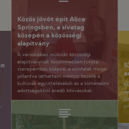
Közös jövőt épít Alice
Springsben, a sivatag
közepén a közösségi
alapítvány
A városkában működő közösségi
alapítványnak köszönhetően turista
on
S
szerepemből kilépve, a színfalak mögé
a
pillantva láthattam miképp kezelik a
kultúrák együttéléséből és a történelmi
Kö
adottságokból eredő kihívásokat.
ez
Sz
jó
–
ó