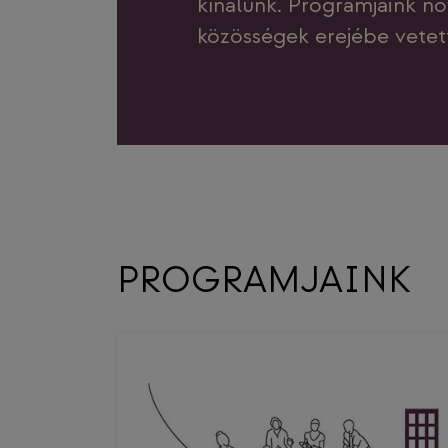
kínálunk. Programjaink nö
közösségek erejébe vetett 
PROGRAMJAINK