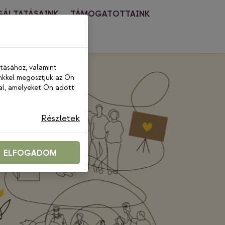
GÁLTATÁSAINK
TÁMOGATOTTAINK
PCSOLAT
ításához, valamint
nkkel megosztjuk az Ön
al, amelyeket Ön adott
Részletek
ELFOGADOM