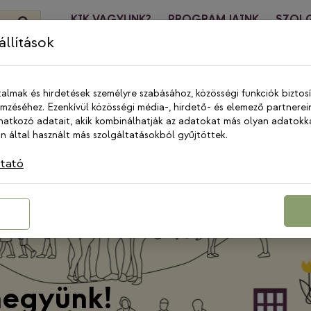
KIK VAGYUNK?
PROGRAMJAINK
SZOL
HÍREK
KA
llítások
talmak és hirdetések személyre szabásához, közösségi funkciók biztos
zéséhez. Ezenkívül közösségi média-, hirdető- és elemező partnerei
atkozó adatait, akik kombinálhatják az adatokat más olyan adatokk
 által használt más szolgáltatásokból gyűjtöttek.
ztató
megyünk!