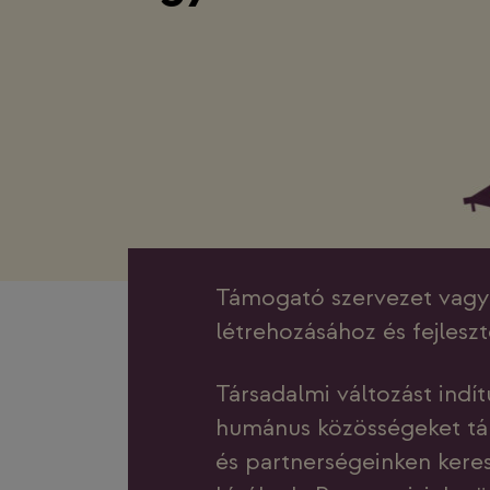
Támogató szervezet vagyu
létrehozásához és fejlesz
Társadalmi változást indí
humánus közösségeket tá
és partnerségeinken kere