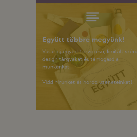
Együtt többre megyünk!
Vásárolj egyedi tervezésű, limitált széri
design tárgyakat és támogasd a
munkánkat.
Vidd hírünket és hordd üzeneteinket!