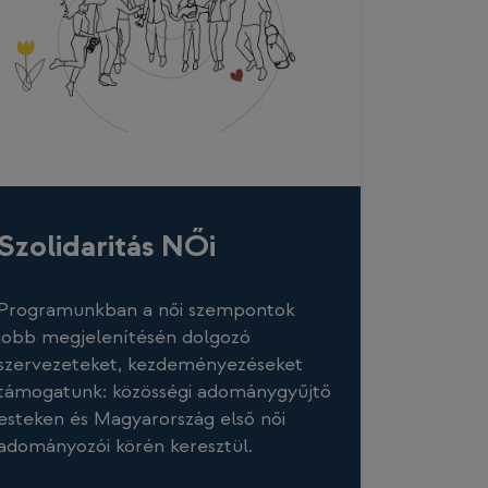
Szolidaritás NŐi
Programunkban a női szempontok
jobb megjelenítésén dolgozó
szervezeteket, kezdeményezéseket
támogatunk: közösségi adománygyűjtő
esteken és Magyarország első női
adományozói körén keresztül.