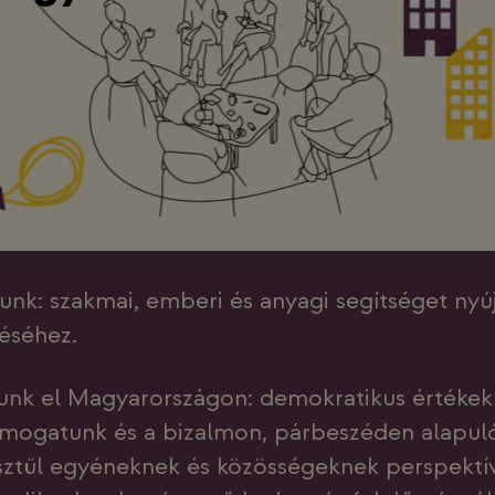
nk: szakmai, emberi és anyagi segítséget nyú
téséhez.
tunk el Magyarországon: demokratikus értékek 
mogatunk és a bizalmon, párbeszéden alapu
sztül egyéneknek és közösségeknek perspektívá