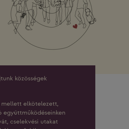
jtunk közösségek
mellett elkötelezett,
ló együttműködéseinken
t, cselekvési utakat