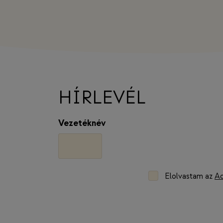
HÍRLEVÉL
Vezetéknév
C
Elolvastam az
Ad
o
n
s
e