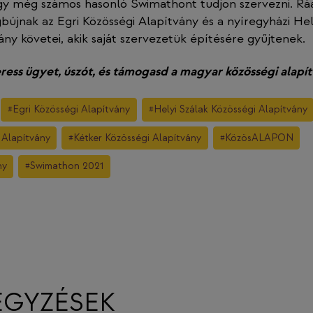
ogy még számos hasonló Swimathont tudjon szervezni. Rá
jnak az Egri Közösségi Alapítvány és a nyíregyházi Hel
ány követei, akik saját szervezetük építésére gyűjtenek.
keress ügyet, úszót, és támogasd a magyar közösségi alapí
#
Egri Közösségi Alapítvány
#
Helyi Szálak Közösségi Alapítvány
Alapítvány
#
Kétker Közösségi Alapítvány
#
KözösALAPON
ny
#
Swimathon 2021
EGYZÉSEK