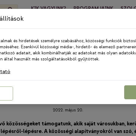
KIK VAGYUNK?
PROGRAMJAINK
SZOL
HÍREK
KA
llítások
talmak és hirdetések személyre szabásához, közösségi funkciók biztos
zéséhez. Ezenkívül közösségi média-, hirdető- és elemező partnerei
atkozó adatait, akik kombinálhatják az adatokat más olyan adatokk
 által használt más szolgáltatásokból gyűjtöttek.
HÍREK
|
KÖZÖSALAPON
ztató
ényleg mélyvíz: a cselek
közösségekért úszunk
2022. május 20.
kvő közösségeket támogatunk, akik saját városukban, ker
 lépésről-lépésre. A közösségi alapítványokról van szó, 