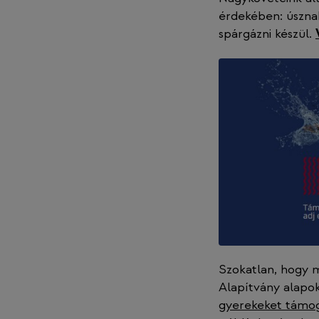
érdekében: úsznak,
spárgázni készül.
Szokatlan, hogy m
Alapítvány alapok
gyerekeket támo