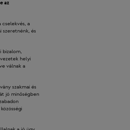
e az
 cselekvés, a
ni szeretnénk, és
i bizalom,
rvezetek helyi
ve válnak a
tvány szakmai és
át jó minőségben
szabadon
 közösségi
llalnak a jó ügy