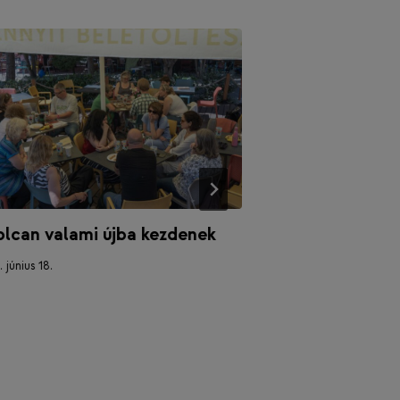
lcan valami újba kezdenek
Ennyit változt
megjelent 202
 június 18.
jelentésünk
2026. május 26.