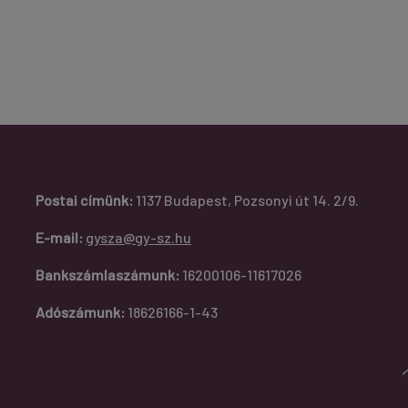
Postai címünk:
1137 Budapest, Pozsonyi út 14. 2/9.
E-mail:
gysza@gy-sz.hu
Bankszámlaszámunk:
16200106-11617026
Adószámunk:
18626166-1-43