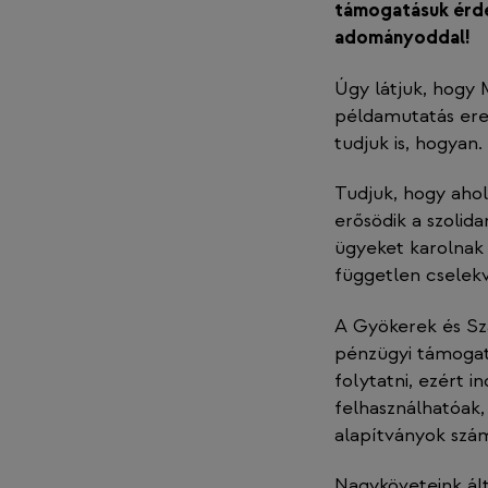
támogatásuk érde
adományoddal!
Úgy látjuk, hogy 
példamutatás erejé
tudjuk is, hogyan.
Tudjuk, hogy ahol
erősödik a szolida
ügyeket karolnak 
független cselek
A Gyökerek és Szá
pénzügyi támogat
folytatni, ezért 
felhasználhatóak,
alapítványok szá
Nagyköveteink ált