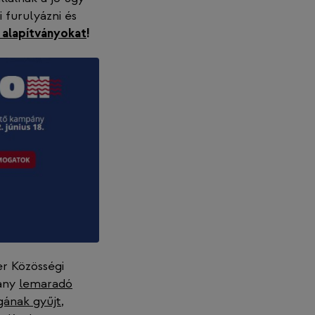
i furulyázni és
 alapítványokat
!
er Közösségi
vány
lemaradó
gának gyűjt
,