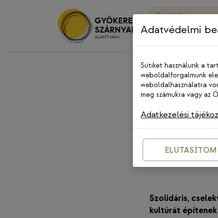
Skip
Keresés:
to
Adatvédelmi beá
content
Sütiket használunk a tar
weboldalforgalmunk elem
weboldalhasználatra von
meg számukra vagy az Ön
Adatkezelési tájéko
T
ELUTASÍTOM
Szolidáris, csele
kultúrát építenek