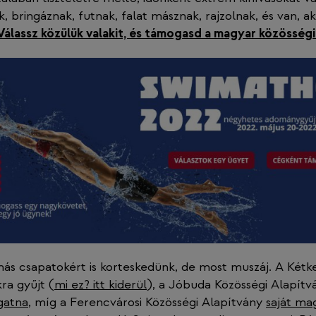
 bringáznak, futnak, falat másznak, rajzolnak, és van, ak
Válassz közülük valakit, és támogasd a magyar közösségi
ás csapatokért is korteskedünk, de most muszáj. A Kétk
ra gyűjt (
mi ez? itt kiderül
), a Jóbuda Közösségi Alapít
gatna
, míg a Ferencvárosi Közösségi Alapítvány
saját ma