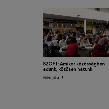
%-át a
SZOFI: Amikor közösségben
nyak
adunk, közösen hatunk
2026. július 13.