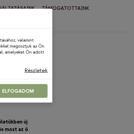
GÁLTATÁSAINK
TÁMOGATOTTAINK
PCSOLAT
ításához, valamint
nkkel megosztjuk az Ön
al, amelyeket Ön adott
Részletek
vő
ELFOGADOM
ületükben új
és most az ő