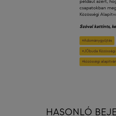
például azért, h
csapatokban megbú
Közösségi Alapítv
Szóval kattints, 
Post
#
Adománygyűjtés
Tags:
#
JÓbuda Közösségi 
#
közösségi alapítvá
HASONLÓ BEJ