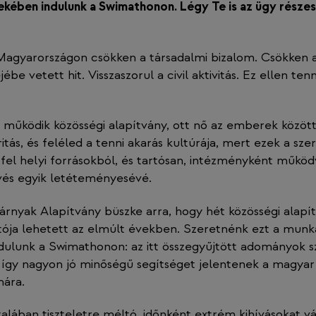
kében indulunk a Swimathonon. Légy Te is az ügy részes
Magyarországon csökken a társadalmi bizalom. Csökken a
be vetett hit. Visszaszorul a civil aktivitás. Ez ellen ten
 működik közösségi alapítvány, ott nő az emberek között
ritás, és feléled a tenni akarás kultúrája, mert ezek a sze
fel helyi forrásokból, és tartósan, intézményként működ
vés egyik letéteményesévé.
rnyak Alapítvány büszke arra, hogy hét közösségi alapí
ója lehetett az elmúlt években. Szeretnénk ezt a munk
indulunk a Swimathonon: az itt összegyűjtött adományok 
 így nagyon jó minőségű segítséget jelentenek a magyar
mára.
alában tiszteletre méltó, időnként extrém kihívásokat vá