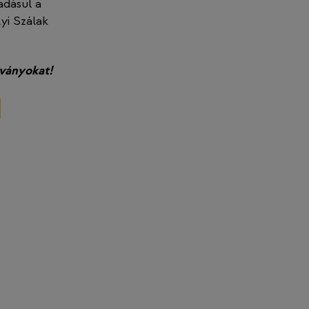
adásul a
yi Szálak
tványokat!