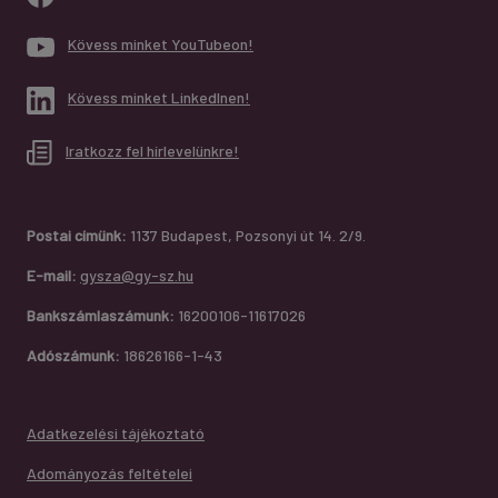
Kövess minket YouTubeon!
Kövess minket LinkedInen!
Iratkozz fel hírlevelünkre!
Postai címünk:
1137 Budapest, Pozsonyi út 14. 2/9.
E-mail:
gysza@gy-sz.hu
Bankszámlaszámunk:
16200106-11617026
Adószámunk:
18626166-1-43
Adatkezelési tájékoztató
Adományozás feltételei