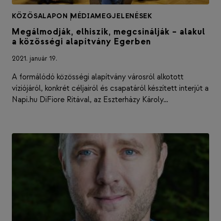
KÖZÖSALAPON
|
MÉDIAMEGJELENÉSEK
Megálmodják, elhiszik, megcsinálják – alakul
a közösségi alapítvány Egerben
2021. január 19.
A formálódó közösségi alapítvány városról alkotott
víziójáról, konkrét céljairól és csapatáról készített interjút a
Napi.hu DiFiore Ritával, az Eszterházy Károly…