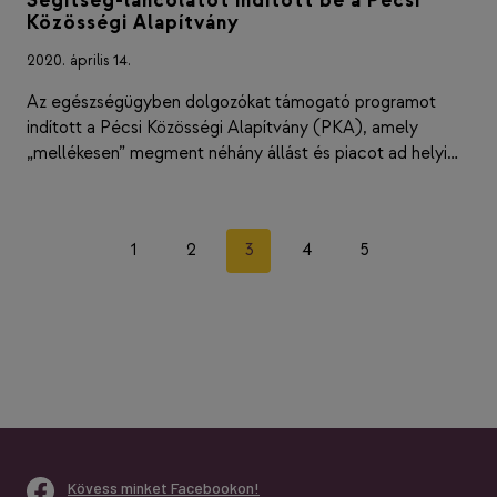
Segítség-láncolatot indított be a Pécsi
Közösségi Alapítvány
2020. április 14.
Az egészségügyben dolgozókat támogató programot
indított a Pécsi Közösségi Alapítvány (PKA), amely
„mellékesen” megment néhány állást és piacot ad helyi…
Page
Previous
Next
1
2
3
4
5
navigation
Page
Page
Kövess minket Facebookon!