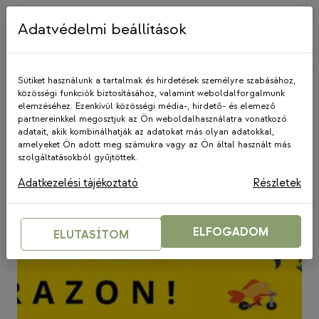
Skip
to
Adatvédelmi beállítások
content
Sütiket használunk a tartalmak és hirdetések személyre szabásához,
közösségi funkciók biztosításához, valamint weboldalforgalmunk
elemzéséhez. Ezenkívül közösségi média-, hirdető- és elemező
KözösALAPON
partnereinkkel megosztjuk az Ön weboldalhasználatra vonatkozó
adatait, akik kombinálhatják az adatokat más olyan adatokkal,
amelyeket Ön adott meg számukra vagy az Ön által használt más
szolgáltatásokból gyűjtöttek.
Adatkezelési tájékoztató
Részletek
ELFOGADOM
ELUTASÍTOM