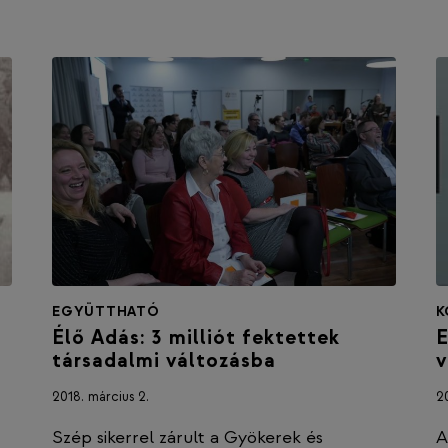
EGYÜTTHATÓ
K
Élő Adás: 3 milliót fektettek
E
társadalmi változásba
v
2018. március 2.
20
Szép sikerrel zárult a Gyökerek és
A