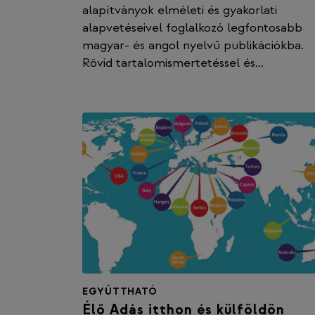
alapítványok elméleti és gyakorlati
alapvetéseivel foglalkozó legfontosabb
magyar- és angol nyelvű publikációkba.
Rövid tartalomismertetéssel és…
EGYÜTTHATÓ
Élő Adás itthon és külföldön