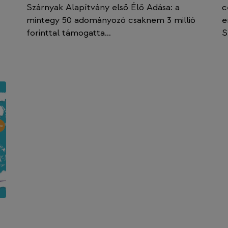
Szárnyak Alapítvány első Élő Adása: a
c
mintegy 50 adományozó csaknem 3 millió
e
forinttal támogatta…
S