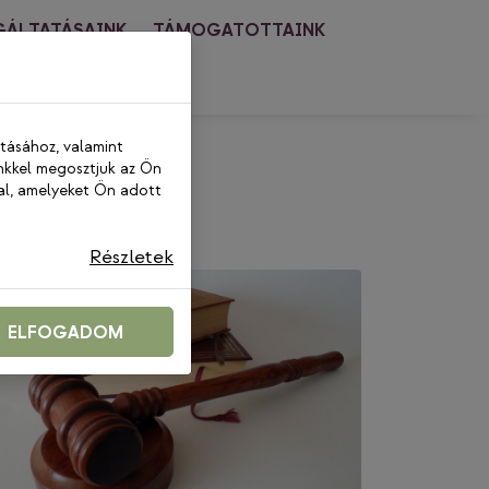
GÁLTATÁSAINK
TÁMOGATOTTAINK
PCSOLAT
ításához, valamint
nkkel megosztjuk az Ön
al, amelyeket Ön adott
Részletek
ELFOGADOM