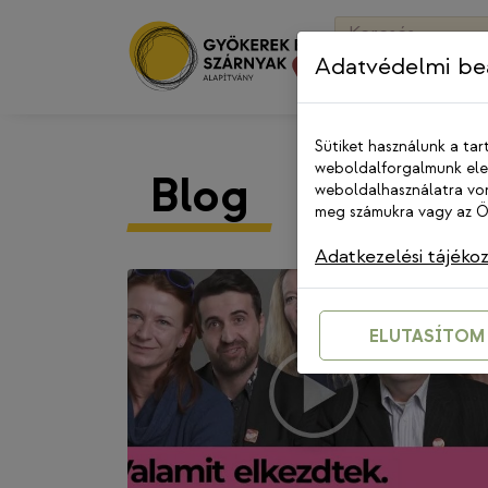
Skip
Keresés:
to
Adatvédelmi beá
content
Sütiket használunk a tar
weboldalforgalmunk elem
Blog
weboldalhasználatra von
meg számukra vagy az Ön
Adatkezelési tájéko
ELUTASÍTOM