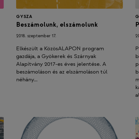
GYSZA
G
Beszámolunk, elszámolunk
P
2018. szeptember 17.
20
Elkészült a KözösALAPON program
P
gazdája, a Gyökerek és Szárnyak
b
Alapítvány 2017-es éves jelentése. A
p
beszámoláson és az elszámoláson túl
b
néhány…
m
k
a