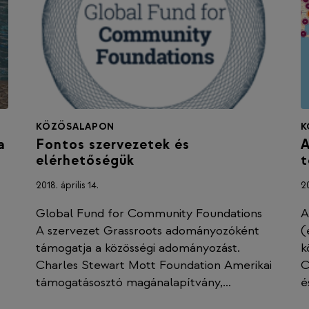
KÖZÖSALAPON
K
a
Fontos szervezetek és
A
elérhetőségük
t
2018. április 14.
20
Global Fund for Community Foundations
A
A szervezet Grassroots adományozóként
(
támogatja a közösségi adományozást.
k
Charles Stewart Mott Foundation Amerikai
C
támogatásosztó magánalapítvány,…
é