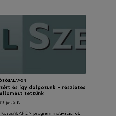
ÖZÖSALAPON
zért és így dolgozunk – részletes
allomást tettünk
18. január 11.
 KözösALAPON program motivációiról,