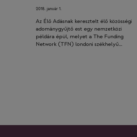
2018. január 1.
Az Élő Adásnak keresztelt élő közösségi
adománygyűjtő est egy nemzetközi
példára épül, melyet a The Funding
Network (TFN) londoni székhelyű…
Page
navigation