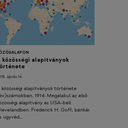
ÖZÖSALAPON
 közösségi alapítványok
örténete
18. április 14.
 közösségi alapítványok története
év)számokban. 1914: Megalakul az első
özösségi alapítvány az USA-beli
levelandben. Frederick H. Goff, bankár
s ügyvéd…