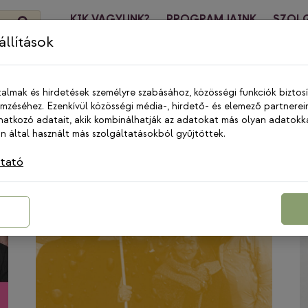
KIK VAGYUNK?
PROGRAMJAINK
SZOL
HÍREK
KA
llítások
talmak és hirdetések személyre szabásához, közösségi funkciók biztos
zéséhez. Ezenkívül közösségi média-, hirdető- és elemező partnerei
atkozó adatait, akik kombinálhatják az adatokat más olyan adatokk
 által használt más szolgáltatásokból gyűjtöttek.
ztató