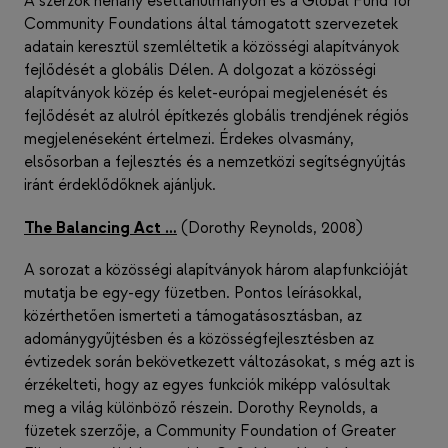
A szerzők néhány esettanulmányon és a Global Fund for
Community Foundations által támogatott szervezetek
adatain keresztül szemléltetik a közösségi alapítványok
fejlődését a globális Délen. A dolgozat a közösségi
alapítványok közép és kelet-európai megjelenését és
fejlődését az alulról építkezés globális trendjének régiós
megjelenéseként értelmezi. Érdekes olvasmány,
elsősorban a fejlesztés és a nemzetközi segítségnyújtás
iránt érdeklődőknek ajánljuk.
The Balancing Act …
(Dorothy Reynolds, 2008)
A sorozat a közösségi alapítványok három alapfunkcióját
mutatja be egy-egy füzetben. Pontos leírásokkal,
közérthetően ismerteti a támogatásosztásban, az
adománygyűjtésben és a közösségfejlesztésben az
évtizedek során bekövetkezett változásokat, s még azt is
érzékelteti, hogy az egyes funkciók miképp valósultak
meg a világ különböző részein. Dorothy Reynolds, a
füzetek szerzője, a Community Foundation of Greater