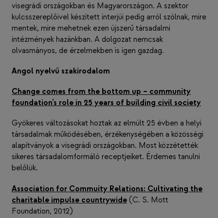
visegrádi országokban és Magyarországon. A szektor
kulcsszereplőivel készített interjúi pedig arról szólnak, mire
mentek, mire mehetnek ezen újszerű társadalmi
intézmények hazánkban. A dolgozat nemcsak
olvasmányos, de érzelmekben is igen gazdag.
Angol nyelvű szakirodalom
Change comes from the bottom up – community
foundation’s role in 25 years of building civil society
Gyökeres változásokat hoztak az elmúlt 25 évben a helyi
társadalmak működésében, érzékenységében a közösségi
alapítványok a visegrádi országokban. Most közzétették
sikeres társadalomformáló receptjeiket. Érdemes tanulni
belőlük.
Association for Commuity Relations: Cultivating the
charitable impulse countrywide
(C. S. Mott
Foundation, 2012)