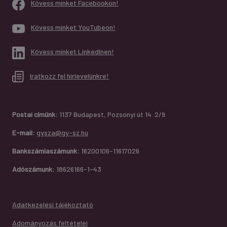
Kövess minket Facebookon!
Kövess minket YouTubeon!
Kövess minket LinkedInen!
Iratkozz fel hírlevelünkre!
Postai címünk:
1137 Budapest, Pozsonyi út 14. 2/9.
E-mail:
gysza@gy-sz.hu
Bankszámlaszámunk:
16200106-11617026
Adószámunk:
18626166-1-43
Adatkezelési tájékoztató
Adományozás feltételei