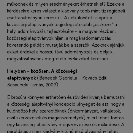
működnek és milyen eredményeket érhetnek el? Ezekre a
kérdésekre keres választ a kiadvány több mint tíz régióbeli
esettanulmányon keresztül. Az elkülönített alapok a
közösségi alapítványok legjellegzetesebb „eszközei“ a
helyi adományozás fejlesztésére – a magyar részben,
közösségi alapítványok híján, a magánadományozás
követendő példáit mutatják be a szerzők. Azoknak ajánljuk,
akiket érdekel a hosszú távú adományozás és céljaik
megvalósításához megfelelő eszközöket keresnek.
Helyben – közösen. A közösségi
alapítványok
(Benedek Gabriella – Kovács Edit –
Scsaurszki Tamás, 2009)
E brosúra könnyen érthetően és röviden kívánja bemutatni
a közösségi alapítványi koncepció lényegét és azt, hogy a
különböző helyi szereplőknek (önkormányzat, vállalatok,
civil szervezetek és magánszemélyek) miért lehet fontos
egy közösségi alapítvány megszervezése és működése. A
pároldalas színes kiadvány kitűnő első olvasmány lehet