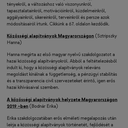
tényekről, a változáshoz való viszonyunkról,
tapasztalatainkról, motivációinkról, küzdelmeinkről,
aggályainkról, sikereinkről, terveinkről és persze azok
módosításairól írtunk. Cikkünk a 67. oldalon kezdődik.
Közösségi alapítványok Magyarországon
(Sztripszky
Hanna)
Hanna megírta az első magyar nyelvű szakdolgozatot a
hazai közösségi alapítványokról. Abból a feltételezésből
indult ki, hogy a közösségi alapítványok releváns
megoldást kínálnak a függetlenség, a pénzügyi stabilitás
és a transzparencia civil szervezeteket érintő, igen erős
hazai kihívásaival szemben.
A közösségi alapítványok helyzete Magyarországon
2019 –ben
(Bodnár Erika)
Erika szakdolgozatában erős elméleti megalapozás után
leírja a közösségi alapítványok történetét, fejlődését a