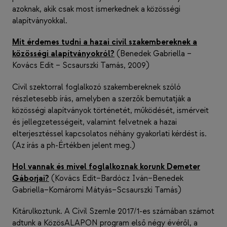
azoknak, akik csak most ismerkednek a közösségi
alapítványokkal.
Mit érdemes tudni a hazai civil szakembereknek a
közösségi alapítványokról?
(Benedek Gabriella –
Kovács Edit – Scsaurszki Tamás, 2009)
Civil szektorral foglalkozó szakembereknek szóló
részletesebb írás, amelyben a szerzők bemutatják a
közösségi alapítványok történetét, működését, ismérveit
és jellegzetességeit, valamint felvetnek a hazai
elterjesztéssel kapcsolatos néhány gyakorlati kérdést is.
(Az írás a ph-Értékben jelent meg.)
Hol vannak és mivel foglalkoznak korunk Demeter
Gáborjai?
(Kovács Edit–Bardócz Iván–Benedek
Gabriella–Komáromi Mátyás–Scsaurszki Tamás)
Kitárulkoztunk. A Civil Szemle 2017/1-es számában számot
adtunk a KözösALAPON program első négy évéről, a