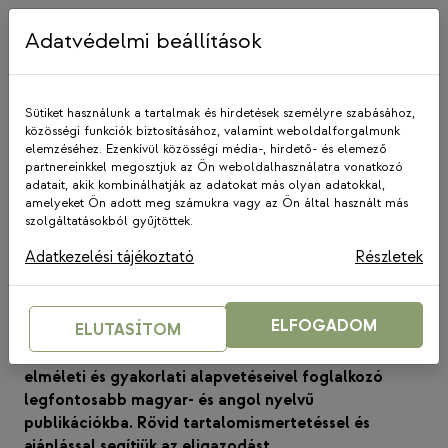
Skip
to
Adatvédelmi beállítások
content
Sütiket használunk a tartalmak és hirdetések személyre szabásához,
közösségi funkciók biztosításához, valamint weboldalforgalmunk
elemzéséhez. Ezenkívül közösségi média-, hirdető- és elemező
partnereinkkel megosztjuk az Ön weboldalhasználatra vonatkozó
adatait, akik kombinálhatják az adatokat más olyan adatokkal,
amelyeket Ön adott meg számukra vagy az Ön által használt más
KÖZÖSALAPON
szolgáltatásokból gyűjtöttek.
Szakirodalom – gyorsan,
Adatkezelési tájékoztató
Részletek
érthetően
2018. április 14.
ELFOGADOM
ELUTASÍTOM
Alább betekintést adunk a közösségi alapítványok
elméleti és gyakorlati alapvetéseivel foglalkozó
legfontosabb magyar- és angol nyelvű
publikációkba. Rövid tartalomismertetéssel és
ajánlással segítjük az eligazodást.