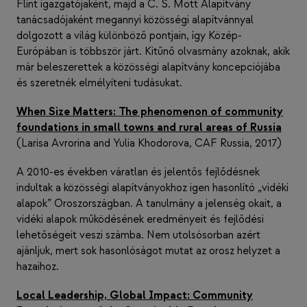
Flint igazgatójaként, majd a C. S. Mott Alapítvány
tanácsadójaként megannyi közösségi alapítvánnyal
dolgozott a világ különböző pontjain, így Közép-
Európában is többször járt. Kitűnő olvasmány azoknak, akik
már beleszerettek a közösségi alapítvány koncepciójába
és szeretnék elmélyíteni tudásukat.
When Size Matters: The phenomenon of community
foundations in small towns and rural areas of Russia
(Larisa Avrorina and Yulia Khodorova, CAF Russia, 2017)
A 2010-es években váratlan és jelentős fejlődésnek
indultak a közösségi alapítványokhoz igen hasonlító „vidéki
alapok” Oroszországban. A tanulmány a jelenség okait, a
vidéki alapok működésének eredményeit és fejlődési
lehetőségeit veszi számba. Nem utolsósorban azért
ajánljuk, mert sok hasonlóságot mutat az orosz helyzet a
hazaihoz.
Local Leadership, Global Impact: Community