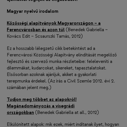
Magyar nyelvű irodalom
Közösségi alapítványok Magyarországon – a
Ferencvárosban és azon túl
(Benedek Gabriella –
Kovács Edit – Scsaurszki Tamás, 2012)
Ez a hosszabb lélegzetű cikk betekintést ad a
Ferencvárosi Közösségi Alapítvány elindítását megelőző
fejlesztő és szervező munka részleteibe: feleleveníti a
dilemmákat, kudarcokat, sikereket, tapasztalatokat.
Elsősorban azoknak ajánljuk, akiket a gyakorlati
terepmunka érdekel. (Az írás a Civil Szemle 2012. évi 2.
számában jelent meg.)
Tudjon meg többet az alapokról!
Magánadományozás a visegrádi
országokban
(Benedek Gabriella at all., 2012)
Elkülönített alapok: mik ezek, miért indítanak ilyet, hogyan