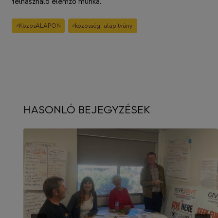
felhasználó elemző munka.
Post
#
KözösALAPON
#
közösségi alapítvány
Tags:
HASONLÓ BEJEGYZÉSEK