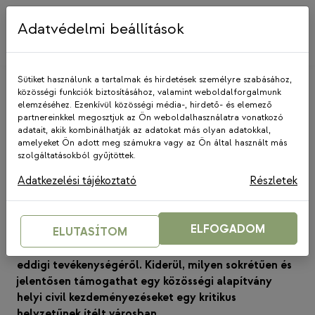
Skip
to
Adatvédelmi beállítások
content
Sütiket használunk a tartalmak és hirdetések személyre szabásához,
közösségi funkciók biztosításához, valamint weboldalforgalmunk
elemzéséhez. Ezenkívül közösségi média-, hirdető- és elemező
partnereinkkel megosztjuk az Ön weboldalhasználatra vonatkozó
adatait, akik kombinálhatják az adatokat más olyan adatokkal,
amelyeket Ön adott meg számukra vagy az Ön által használt más
KÖZÖSALAPON
szolgáltatásokból gyűjtöttek.
Kisebb csodát tett a Pécsi
Adatkezelési tájékoztató
Részletek
Közösségi Alapítvány
2021. március 24.
ELFOGADOM
ELUTASÍTOM
Beszámolót készített a Pécsi Közösségi Alapítvány
eddigi tevékenységéről. Kiderül, milyen sokrétűen és
jelentősen támogathat egy közösségi alapítvány
helyi civil kezdeményezéseket egy kritikus
helyzetűnek ítélt városban.