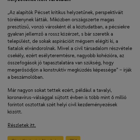
„Az alapítók Pécset kritikus helyzetűnek, perspektíváit
törékenynek látták. Miközben országszerte magas
presztízsű, vonzó városként él a köztudatban, a pécsiekre
gyakran jellemző a rossz közérzet, s bár szeretik a
települést, de sokak aspirációit mégsem elégíti ki, a
fiatalok elvándorolnak. Mivel a civil társadalom részvétele
csekély, ezért esélyteremtésre, nagyobb kohézióra, az
összefogások jó tapasztalatára van szükség, hogy
megerősödjön a konstruktív megküzdés képessége” – írják
a beszámolóban.
Már nagyon sokat tettek ezért, például a tavalyi,
koronavírus-válsággal sújtott évben is több mint 6 millió
forintot osztottak szét helyi civil kezdeményezések
között.
Részletek itt.
Post