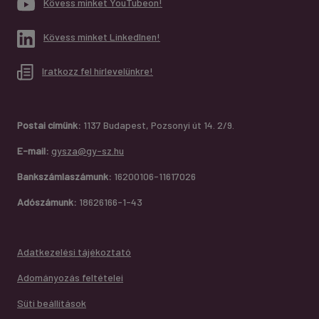
Kövess minket YouTubeon!
Kövess minket LinkedInen!
Iratkozz fel hírlevelünkre!
Postai címünk:
1137 Budapest, Pozsonyi út 14. 2/9.
E-mail:
gysza@gy-sz.hu
Bankszámlaszámunk:
16200106-11617026
Adószámunk:
18626166-1-43
Adatkezelési tájékoztató
Adományozás feltételei
Süti beállítások