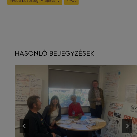
#
Pécsi Közösségi Alapítvány
#
PKA
Tags:
HASONLÓ BEJEGYZÉSEK