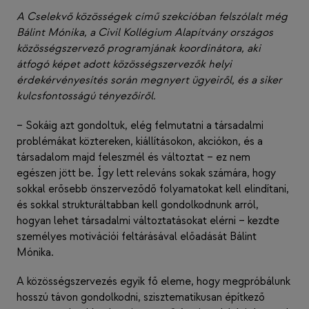
A Cselekvő közösségek című szekcióban felszólalt még
Bálint Mónika, a Civil Kollégium Alapítvány országos
közösségszervező programjának koordinátora, aki
átfogó képet adott közösségszervezők helyi
érdekérvényesítés során megnyert ügyeiről, és a siker
kulcsfontosságú tényezőiről.
– Sokáig azt gondoltuk, elég felmutatni a társadalmi
problémákat köztereken, kiállításokon, akciókon, és a
társadalom majd feleszmél és változtat – ez nem
egészen jött be. Így lett releváns sokak számára, hogy
sokkal erősebb önszerveződő folyamatokat kell elindítani,
és sokkal strukturáltabban kell gondolkodnunk arról,
hogyan lehet társadalmi változtatásokat elérni – kezdte
személyes motivációi feltárásával előadását Bálint
Mónika.
A közösségszervezés egyik fő eleme, hogy megpróbálunk
hosszú távon gondolkodni, szisztematikusan építkező