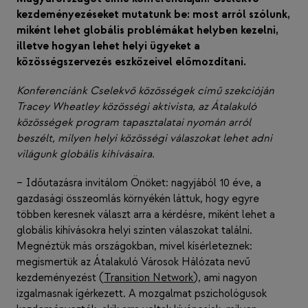
kezdeményezéseket mutatunk be: most arról szólunk,
miként lehet globális problémákat helyben kezelni,
illetve hogyan lehet helyi ügyeket a
közösségszervezés eszközeivel előmozdítani.
Konferenciánk Cselekvő közösségek című szekcióján
Tracey Wheatley közösségi aktivista, az Átalakuló
közösségek program tapasztalatai nyomán arról
beszélt, milyen helyi közösségi válaszokat lehet adni
világunk globális kihívásaira.
– Időutazásra invitálom Önöket: nagyjából 10 éve, a
gazdasági összeomlás környékén láttuk, hogy egyre
többen keresnek választ arra a kérdésre, miként lehet a
globális kihívásokra helyi szinten válaszokat találni.
Megnéztük más országokban, mivel kísérleteznek:
megismertük az Átalakuló Városok Hálózata nevű
kezdeményezést (
Transition Network
), ami nagyon
izgalmasnak ígérkezett. A mozgalmat pszichológusok