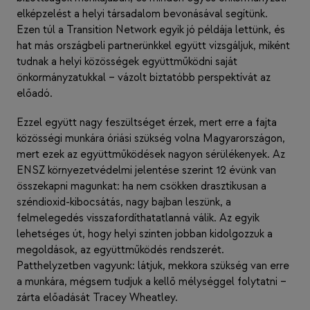
elképzelést a helyi társadalom bevonásával segítünk.
Ezen túl a Transition Network egyik jó példája lettünk, és
hat más országbeli partnerünkkel együtt vizsgáljuk, miként
tudnak a helyi közösségek együttműködni saját
önkormányzatukkal – vázolt biztatóbb perspektívát az
előadó.
Ezzel együtt nagy feszültséget érzek, mert erre a fajta
közösségi munkára óriási szükség volna Magyarországon,
mert ezek az együttműködések nagyon sérülékenyek. Az
ENSZ környezetvédelmi jelentése szerint 12 évünk van
összekapni magunkat: ha nem csökken drasztikusan a
széndioxid-kibocsátás, nagy bajban leszünk, a
felmelegedés visszafordíthatatlanná válik. Az egyik
lehetséges út, hogy helyi szinten jobban kidolgozzuk a
megoldások, az együttműködés rendszerét.
Patthelyzetben vagyunk: látjuk, mekkora szükség van erre
a munkára, mégsem tudjuk a kellő mélységgel folytatni –
zárta előadását Tracey Wheatley.