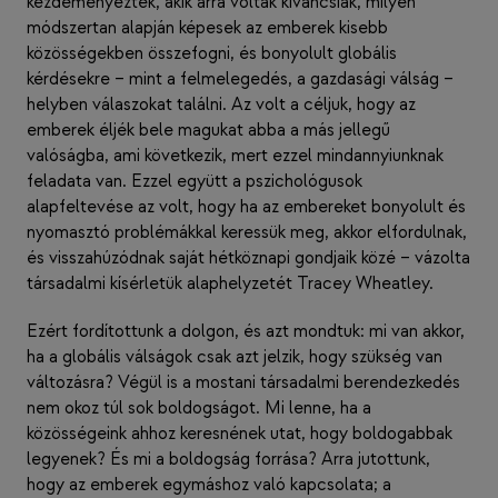
kezdeményezték, akik arra voltak kíváncsiak, milyen
módszertan alapján képesek az emberek kisebb
közösségekben összefogni, és bonyolult globális
kérdésekre – mint a felmelegedés, a gazdasági válság –
helyben válaszokat találni. Az volt a céljuk, hogy az
emberek éljék bele magukat abba a más jellegű
valóságba, ami következik, mert ezzel mindannyiunknak
feladata van. Ezzel együtt a pszichológusok
alapfeltevése az volt, hogy ha az embereket bonyolult és
nyomasztó problémákkal keressük meg, akkor elfordulnak,
és visszahúzódnak saját hétköznapi gondjaik közé – vázolta
társadalmi kísérletük alaphelyzetét Tracey Wheatley.
Ezért fordítottunk a dolgon, és azt mondtuk: mi van akkor,
ha a globális válságok csak azt jelzik, hogy szükség van
változásra? Végül is a mostani társadalmi berendezkedés
nem okoz túl sok boldogságot. Mi lenne, ha a
közösségeink ahhoz keresnének utat, hogy boldogabbak
legyenek? És mi a boldogság forrása? Arra jutottunk,
hogy az emberek egymáshoz való kapcsolata; a