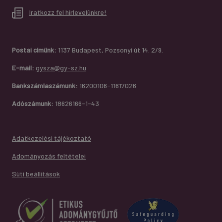
Iratkozz fel hírlevelünkre!
Postai címünk:
1137 Budapest, Pozsonyi út 14. 2/9.
E-mail:
gysza@gy-sz.hu
Bankszámlaszámunk:
16200106-11617026
Adószámunk:
18626166-1-43
Adatkezelési tájékoztató
Adományozás feltételei
Süti beállítások