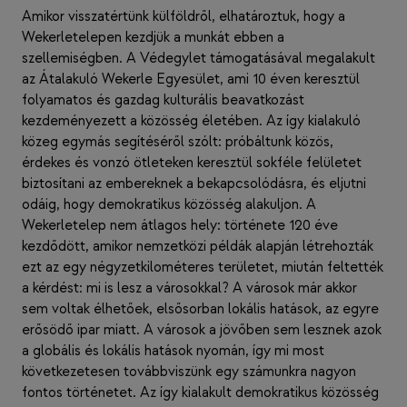
Amikor visszatértünk külföldről, elhatároztuk, hogy a
Wekerletelepen kezdjük a munkát ebben a
szellemiségben. A Védegylet támogatásával megalakult
az Átalakuló Wekerle Egyesület, ami 10 éven keresztül
folyamatos és gazdag kulturális beavatkozást
kezdeményezett a közösség életében. Az így kialakuló
közeg egymás segítéséről szólt: próbáltunk közös,
érdekes és vonzó ötleteken keresztül sokféle felületet
biztosítani az embereknek a bekapcsolódásra, és eljutni
odáig, hogy demokratikus közösség alakuljon. A
Wekerletelep nem átlagos hely: története 120 éve
kezdődött, amikor nemzetközi példák alapján létrehozták
ezt az egy négyzetkilométeres területet, miután feltették
a kérdést: mi is lesz a városokkal? A városok már akkor
sem voltak élhetőek, elsősorban lokális hatások, az egyre
erősödő ipar miatt. A városok a jövőben sem lesznek azok
a globális és lokális hatások nyomán, így mi most
következetesen továbbviszünk egy számunkra nagyon
fontos történetet. Az így kialakult demokratikus közösség