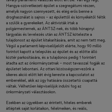
tavalyi parlamenti választás előtt ért be. Van egy régi,
Hangya-szövetkezeti épület a szegregátumi részen,
amelyik nagyon szennyezett, és elég erős benne a
droghasználat is sajnos – az épülettől és környékétől féltik
a szülők a gyerekeiket. Az aktivisták írtak a
polgármesternek, az ÁNTSZ-nek, és több hónapnyi
tárgyalás és levelezés után az ÁNTSZ kötelezte a
tulajdonost az épület kitakarítására, amit az nem tett meg.
Végül a parlamenti képviselőjelölt elérte, hogy 90 millió
forintot kapott a település az épület és az előtte álló
köztér parkosítására, és a tulajdonos pedig 1 forintért
átadta azt az önkormányzatnak – most tavasszal fogják az
épületet lebontani. Az ottani közösségszervezőnk a
sikeres akció előtt két évig kereste a kapcsolatot az
emberekkel, akik az ügy hatására összetartó csapattá
váltak. Vélhetően képviselőjük indulni fog az
önkormányzati választásokon.
Ezekben az ügyekben az érintett, hiteles emberek
átléptek saját korlátaikon, félelmeiken, és reális,