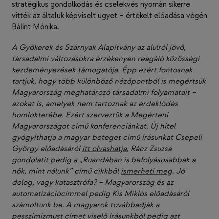
stratégikus gondolkodás és cselekvés nyomán sikerre
vitték az általuk képviselt ügyet – értékelt előadása végén
Bálint Mónika.
A Gyökerek és Szárnyak Alapítvány az alulról jövő,
társadalmi változásokra érzékenyen reagáló közösségi
kezdeményezések támogatója. Épp ezért fontosnak
tartjuk, hogy több különböző nézőpontból is megértsük
Magyarország meghatározó társadalmi folyamatait –
azokat is, amelyek nem tartoznak az érdeklődés
homlokterébe. Ezért szerveztük a Megérteni
Magyarországot című konferenciánkat. Új hitel
gyógyíthatja a magyar beteget című írásunkat Csepeli
György előadásáról
itt olvashatja
, Rácz Zsuzsa
gondolatit pedig a „Ruandában is befolyásosabbak a
nők, mint nálunk” című cikkből
ismerheti meg
. Jó
dolog, vagy katasztrófa? – Magyarország és az
automatizációcímmel pedig Kis Miklós előadásáról
számoltunk be
. A magyarok továbbadják a
pesszimizmust címet viselő írásunkból pedig azt