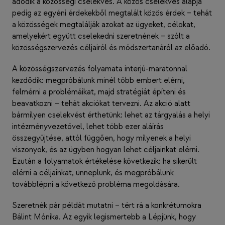
adódik a közösségi cselekvés. A közös cselekvés alapja
pedig az egyéni érdekekből megtalált közös érdek – tehát
a közösségek megtalálják azokat az ügyeket, célokat,
amelyekért együtt cselekedni szeretnének – szólt a
közösségszervezés céljairól és módszertanáról az előadó.
A közösségszervezés folyamata interjú-maratonnal
kezdődik: megpróbálunk minél több embert elérni,
felmérni a problémáikat, majd stratégiát építeni és
beavatkozni – tehát akciókat tervezni. Az akció alatt
bármilyen cselekvést érthetünk: lehet az tárgyalás a helyi
intézményvezetővel, lehet több ezer aláírás
összegyűjtése, attól függően, hogy milyenek a helyi
viszonyok, és az ügyben hogyan lehet céljainkat elérni.
Ezután a folyamatok értékelése következik: ha sikerült
elérni a céljainkat, ünneplünk, és megpróbálunk
továbblépni a következő probléma megoldására.
Szeretnék pár példát mutatni – tért rá a konkrétumokra
Bálint Mónika. Az egyik legismertebb a Lépjünk, hogy