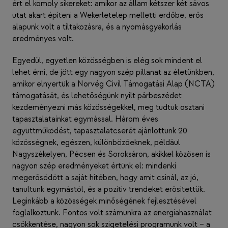
ért el komoly sikereket: amikor az állam kétszer két sávos
utat akart építeni a Wekerletelep melletti erdőbe, erős
alapunk volt a tiltakozásra, és a nyomásgyakorlás
eredményes volt.
Egyedül, egyetlen közösségben is elég sok mindent el
lehet érni, de jött egy nagyon szép pillanat az életünkben,
amikor elnyertük a Norvég Civil Támogatási Alap (NCTA)
támogatását, és lehetőségünk nyílt párbeszédet
kezdeményezni más közösségekkel, meg tudtuk osztani
tapasztalatainkat egymással. Három éves
együttműködést, tapasztalatcserét ajánlottunk 20
közösségnek, egészen, különbözőeknek, például
Nagyszékelyen, Pécsen és Soroksáron, akikkel közösen is
nagyon szép eredményeket értünk el: mindenki
megerősödött a saját hitében, hogy amit csinál, az jó,
tanultunk egymástól, és a pozitív trendeket erősítettük.
Leginkább a közösségek minőségének fejlesztésével
foglalkoztunk. Fontos volt számunkra az energiahasználat
csökkentése, nagyon sok szigetelési programunk volt – a