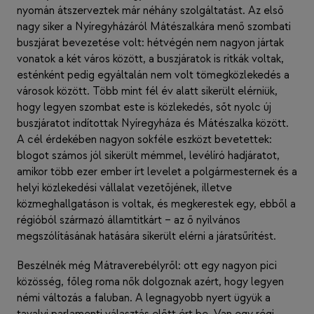
nyomán átszerveztek már néhány szolgáltatást. Az első
nagy siker a Nyíregyházáról Mátészalkára menő szombati
buszjárat bevezetése volt: hétvégén nem nagyon jártak
vonatok a két város között, a buszjáratok is ritkák voltak,
esténként pedig egyáltalán nem volt tömegközlekedés a
városok között. Több mint fél év alatt sikerült elérniük,
hogy legyen szombat este is közlekedés, sőt nyolc új
buszjáratot indítottak Nyíregyháza és Mátészalka között.
A cél érdekében nagyon sokféle eszközt bevetettek:
blogot számos jól sikerült mémmel, levélíró hadjáratot,
amikor több ezer ember írt levelet a polgármesternek és a
helyi közlekedési vállalat vezetőjének, illetve
közmeghallgatáson is voltak, és megkerestek egy, ebből a
régióból származó államtitkárt – az ő nyilvános
megszólításának hatására sikerült elérni a járatsűrítést.
Beszélnék még Mátraverebélyről: ott egy nagyon pici
közösség, főleg roma nők dolgoznak azért, hogy legyen
némi változás a faluban. A legnagyobb nyert ügyük a