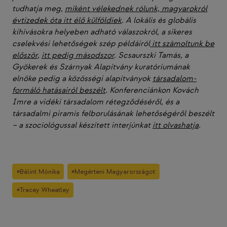
tudhatja meg,
miként vélekednek rólunk, magyarokról
évtizedek óta itt élő külföldiek
. A lokális és globális
kihívásokra helyeben adható válaszokról, a sikeres
cselekvési lehetőségek szép példáiról
itt számoltunk be
először
,
itt pedig másodszor
. Scsaurszki Tamás, a
Gyökerek és Szárnyak Alapítvány kuratóriumának
elnöke pedig a közösségi alapítványok
társadalom-
formáló hatásairól beszélt
. Konferenciánkon Kovách
Imre a vidéki társadalom rétegződéséről, és a
társadalmi piramis felborulásának lehetőségéről beszélt
– a szociológussal készített interjúnkat
itt olvashatja
.
Post
#
Bálint Mónika
#
Megérteni Magyarországot
Tags:
#
Tracey Wheatley