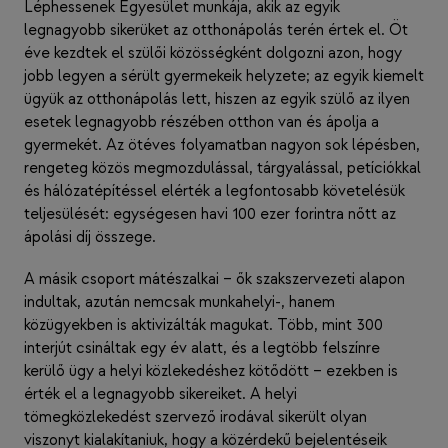
Léphessenek Egyesület munkája, akik az egyik
legnagyobb sikerüket az otthonápolás terén értek el. Öt
éve kezdtek el szülői közösségként dolgozni azon, hogy
jobb legyen a sérült gyermekeik helyzete; az egyik kiemelt
ügyük az otthonápolás lett, hiszen az egyik szülő az ilyen
esetek legnagyobb részében otthon van és ápolja a
gyermekét. Az ötéves folyamatban nagyon sok lépésben,
rengeteg közös megmozdulással, tárgyalással, petíciókkal
és hálózatépítéssel elérték a legfontosabb követelésük
teljesülését: egységesen havi 100 ezer forintra nőtt az
ápolási díj összege.
A másik csoport mátészalkai – ők szakszervezeti alapon
indultak, azután nemcsak munkahelyi-, hanem
közügyekben is aktivizálták magukat. Több, mint 300
interjút csináltak egy év alatt, és a legtöbb felszínre
kerülő ügy a helyi közlekedéshez kötődött – ezekben is
érték el a legnagyobb sikereiket. A helyi
tömegközlekedést szervező irodával sikerült olyan
viszonyt kialakítaniuk, hogy a közérdekű bejelentéseik