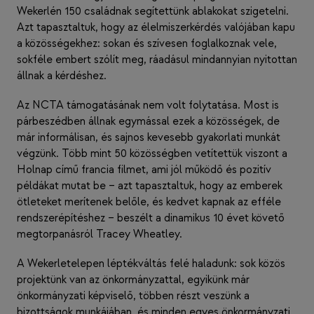
Wekerlén 150 családnak segítettünk ablakokat szigetelni.
Azt tapasztaltuk, hogy az élelmiszerkérdés valójában kapu
a közösségekhez: sokan és szívesen foglalkoznak vele,
sokféle embert szólít meg, ráadásul mindannyian nyitottan
állnak a kérdéshez.
Az NCTA támogatásának nem volt folytatása. Most is
párbeszédben állnak egymással ezek a közösségek, de
már informálisan, és sajnos kevesebb gyakorlati munkát
végzünk. Több mint 50 közösségben vetítettük viszont a
Holnap című francia filmet, ami jól működő és pozitív
példákat mutat be – azt tapasztaltuk, hogy az emberek
ötleteket merítenek belőle, és kedvet kapnak az efféle
rendszerépítéshez – beszélt a dinamikus 10 évet követő
megtorpanásról Tracey Wheatley.
A Wekerletelepen léptékváltás felé haladunk: sok közös
projektünk van az önkormányzattal, egyikünk már
önkormányzati képviselő, többen részt veszünk a
bizottságok munkájában, és minden egyes önkormányzati