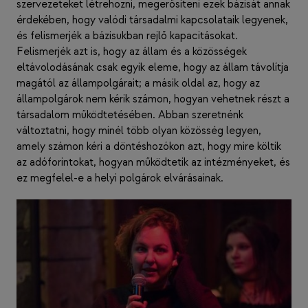
szervezeteket létrehozni, megerősíteni ezek bázisát annak
érdekében, hogy valódi társadalmi kapcsolataik legyenek,
és felismerjék a bázisukban rejlő kapacitásokat.
Felismerjék azt is, hogy az állam és a közösségek
eltávolodásának csak egyik eleme, hogy az állam távolítja
magától az állampolgárait; a másik oldal az, hogy az
állampolgárok nem kérik számon, hogyan vehetnek részt a
társadalom működtetésében. Abban szeretnénk
változtatni, hogy minél több olyan közösség legyen,
amely számon kéri a döntéshozókon azt, hogy mire költik
az adóforintokat, hogyan működtetik az intézményeket, és
ez megfelel-e a helyi polgárok elvárásainak.