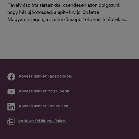
Tavaly ősz óta társainkkal csendesen azon dolgozunk,
hogy hét új közösségi alapítvány jöjjön létre
Magyarországon; a szervezőcsoportok most kiléptek a…
Kövess minket Facebookon!
Kövess minket YouTubeon!
Kövess minket LinkedInen!
Iratkozz fel hírlevelünkre!