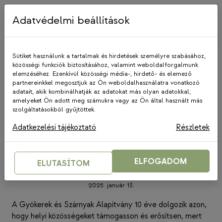
Skip
to
Adatvédelmi beállítások
content
Sütiket használunk a tartalmak és hirdetések személyre szabásához,
közösségi funkciók biztosításához, valamint weboldalforgalmunk
elemzéséhez. Ezenkívül közösségi média-, hirdető- és elemező
partnereinkkel megosztjuk az Ön weboldalhasználatra vonatkozó
adatait, akik kombinálhatják az adatokat más olyan adatokkal,
amelyeket Ön adott meg számukra vagy az Ön által használt más
MÉDIAMEGJELENÉSEK
|
GYSZA
|
szolgáltatásokból gyűjtöttek.
SZOLIDARITÁS NŐI
Adatkezelési tájékoztató
Részletek
A női szempontok és érdekek
erősítése az egész társadalom
ELFOGADOM
ELUTASÍTOM
jóllétét szolgálja (nlc)
2025. január 13.
A Gyökerek és Szárnyak Alapítvány 10 éve dolgozik azon,
hogy helyi közösségeket támogasson és erősítsen, mert