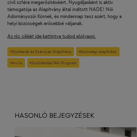
civil szféra megerősítéséért. Nyugdíjasként is aktív
támogatója az Alapítvány által indított NADE! Női
Adományozói Körnek, és mindennap tesz azért, hogy a
helyi közösségek erősebbé váljanak.
Az nlc cikkét ide kattintva tudod elolvasni.
Post
#
Gyökerek és Szárnyak Alapítvány
#
közösségi alapítvány
Tags:
#
nlc.hu
#
Szolidaritás Női Program
HASONLÓ BEJEGYZÉSEK