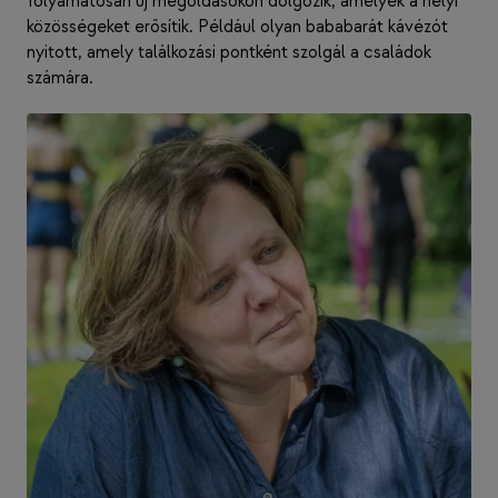
folyamatosan új megoldásokon dolgozik, amelyek a helyi
közösségeket erősítik. Például olyan bababarát kávézót
nyitott, amely találkozási pontként szolgál a családok
számára.