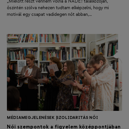
„Mielőtt részt vennem volna a NADE! találkozóján,
őszintén szólva nehezen tudtam elképzelni, hogy mi
motivál egy csapat vadidegen nőt abban,…
MÉDIAMEGJELENÉSEK
|
SZOLIDARITÁS NŐI
Női szempontok a figyelem középpontjában