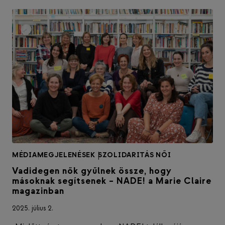
MÉDIAMEGJELENÉSEK
|
SZOLIDARITÁS NŐI
Vadidegen nők gyűlnek össze, hogy
másoknak segítsenek – NADE! a Marie Claire
magazinban
2025. július 2.