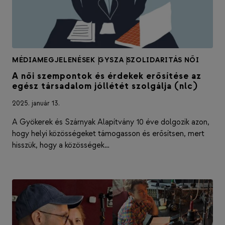
MÉDIAMEGJELENÉSEK
|
GYSZA
|
SZOLIDARITÁS NŐI
A női szempontok és érdekek erősítése az
egész társadalom jóllétét szolgálja (nlc)
2025. január 13.
A Gyökerek és Szárnyak Alapítvány 10 éve dolgozik azon,
hogy helyi közösségeket támogasson és erősítsen, mert
hisszük, hogy a közösségek…