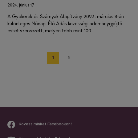
2024. június 17.
A Gyökerek és Szárnyak Alapítvány 2023. március 8-án
különleges Nőnapi Élő Adás közösségi adománygyűjtő
estet szervezett, melyen több mint 100…
Page
Next
1
2
navigation
Page
Kövess minket Facebookon!