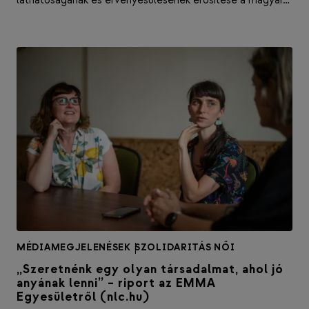
láthatóságának és érvényesülésének erősítése a magyar…
MÉDIAMEGJELENÉSEK
|
SZOLIDARITÁS NŐI
„Szeretnénk egy olyan társadalmat, ahol jó
anyának lenni” – riport az EMMA
Egyesületről (nlc.hu)