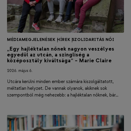
MÉDIAMEGJELENÉSEK
|
HÍREK
|
SZOLIDARITÁS NŐI
„Egy hajléktalan nőnek nagyon veszélyes
egyedül az utcán, a szingliség a
középosztály kiváltsága“ – Marie Claire
2026. május 6.
Utcára kerülni minden ember számára kiszolgáltatott,
méltatlan helyzet. De vannak olyanok, akiknek sok
szempontból még nehezebb: a hajléktalan nőknek, bár…