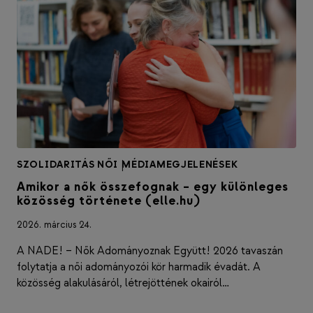
SZOLIDARITÁS NŐI
|
MÉDIAMEGJELENÉSEK
Amikor a nők összefognak – egy különleges
közösség története (elle.hu)
2026. március 24.
A NADE! – Nők Adományoznak Együtt! 2026 tavaszán
folytatja a női adományozói kör harmadik évadát. A
közösség alakulásáról, létrejöttének okairól…