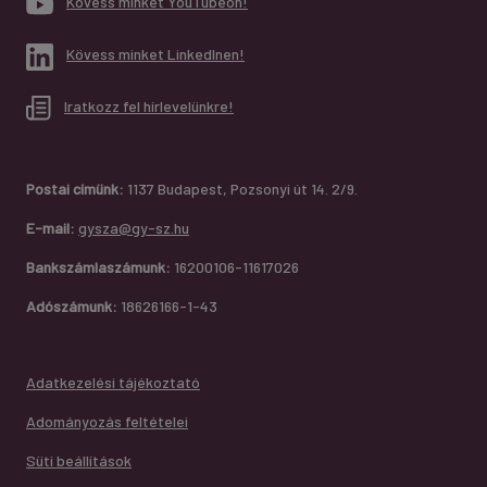
Kövess minket YouTubeon!
Kövess minket LinkedInen!
Iratkozz fel hírlevelünkre!
Postai címünk:
1137 Budapest, Pozsonyi út 14. 2/9.
E-mail:
gysza@gy-sz.hu
Bankszámlaszámunk:
16200106-11617026
Adószámunk:
18626166-1-43
Adatkezelési tájékoztató
Adományozás feltételei
Süti beállítások