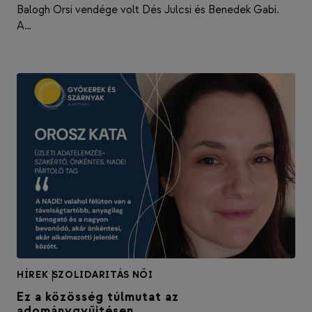
Balogh Orsi vendége volt Dés Julcsi és Benedek Gabi.
A…
HÍREK
|
SZOLIDARITÁS NŐI
Ez a közösség túlmutat az
adománygyűjtésen