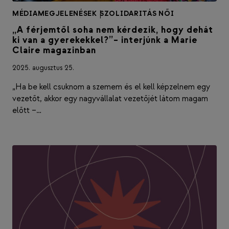
MÉDIAMEGJELENÉSEK
|
SZOLIDARITÁS NŐI
„A férjemtől soha nem kérdezik, hogy dehát
ki van a gyerekekkel?”– interjúnk a Marie
Claire magazinban
2025. augusztus 25.
„Ha be kell csuknom a szemem és el kell képzelnem egy
vezetőt, akkor egy nagyvállalat vezetőjét látom magam
előtt –…