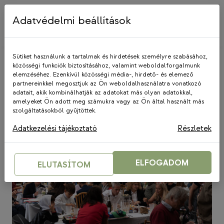
Skip
to
Adatvédelmi beállítások
content
Sütiket használunk a tartalmak és hirdetések személyre szabásához,
közösségi funkciók biztosításához, valamint weboldalforgalmunk
elemzéséhez. Ezenkívül közösségi média-, hirdető- és elemező
Szolidaritás Női
partnereinkkel megosztjuk az Ön weboldalhasználatra vonatkozó
adatait, akik kombinálhatják az adatokat más olyan adatokkal,
amelyeket Ön adott meg számukra vagy az Ön által használt más
szolgáltatásokból gyűjtöttek.
Adatkezelési tájékoztató
Részletek
ELFOGADOM
ELUTASÍTOM