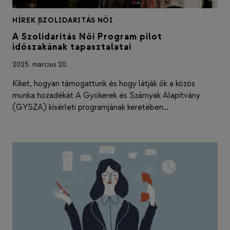
HÍREK
|
SZOLIDARITÁS NŐI
A Szolidaritás Női Program pilot
időszakának tapasztalatai
2025. március 20.
Kiket, hogyan támogattunk és hogy látják ők a közös
munka hozadékát A Gyökerek és Szárnyak Alapítvány
(GYSZA) kísérleti programjának keretében…