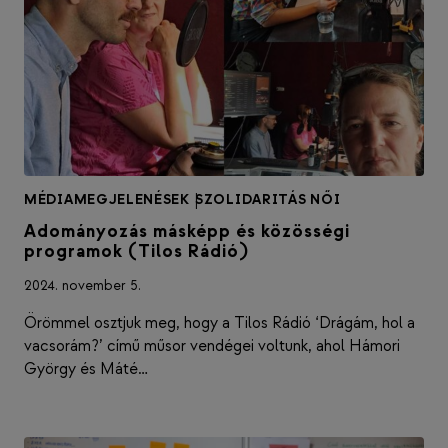
MÉDIAMEGJELENÉSEK
|
SZOLIDARITÁS NŐI
Adományozás másképp és közösségi
programok (Tilos Rádió)
2024. november 5.
Örömmel osztjuk meg, hogy a Tilos Rádió ‘Drágám, hol a
vacsorám?’ című műsor vendégei voltunk, ahol Hámori
György és Máté…