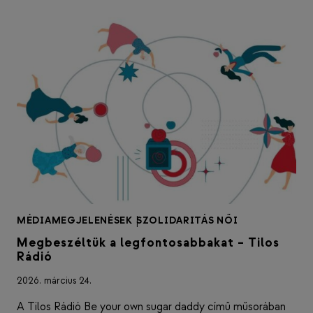
MÉDIAMEGJELENÉSEK
|
SZOLIDARITÁS NŐI
Megbeszéltük a legfontosabbakat – Tilos
Rádió
2026. március 24.
A Tilos Rádió Be your own sugar daddy című műsorában