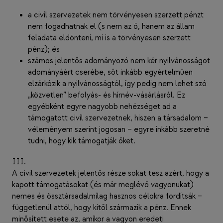
a civil szervezetek nem törvényesen szerzett pénzt
nem fogadhatnak el (s nem az ő, hanem az állam
feladata eldönteni, mi is a törvényesen szerzett
pénz); és
számos jelentős adományozó nem kér nyilvánosságot
adományáért cserébe, sőt inkább egyértelműen
elzárkózik a nyilvánosságtól, így pedig nem lehet szó
„közvetlen” befolyás- és hírnév-vásárlásról. Ez
egyébként egyre nagyobb nehézséget ad a
támogatott civil szervezetnek, hiszen a társadalom –
véleményem szerint jogosan – egyre inkább szeretné
tudni, hogy kik támogatják őket.
III.
A civil szervezetek jelentős része sokat tesz azért, hogy a
kapott támogatásokat (és már meglévő vagyonukat)
nemes és össztársadalmilag hasznos célokra fordítsák –
függetlenül attól, hogy kitől származik a pénz. Ennek
minősített esete az, amikor a vagyon eredeti