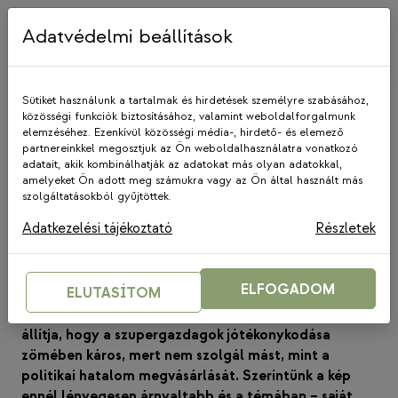
Skip
to
Adatvédelmi beállítások
content
Sütiket használunk a tartalmak és hirdetések személyre szabásához,
közösségi funkciók biztosításához, valamint weboldalforgalmunk
elemzéséhez. Ezenkívül közösségi média-, hirdető- és elemező
partnereinkkel megosztjuk az Ön weboldalhasználatra vonatkozó
adatait, akik kombinálhatják az adatokat más olyan adatokkal,
amelyeket Ön adott meg számukra vagy az Ön által használt más
HÍREK
|
GYSZA
szolgáltatásokból gyűjtöttek.
Van-e társadalmi haszna a
Adatkezelési tájékoztató
Részletek
gazdagok jótékonykodásának?
2022. október 11.
ELFOGADOM
ELUTASÍTOM
Pogátsa Zoltán minap megjelent podcastjában azt
állítja, hogy a szupergazdagok jótékonykodása
zömében káros, mert nem szolgál mást, mint a
politikai hatalom megvásárlását. Szerintünk a kép
ennél lényegesen árnyaltabb és a témában – saját