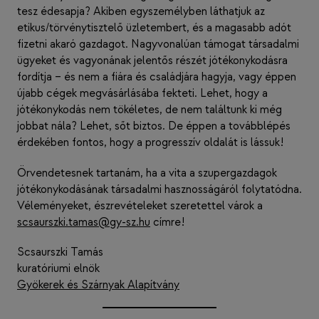
tesz édesapja? Akiben egyszemélyben láthatjuk az
etikus/törvénytisztelő üzletembert, és a magasabb adót
fizetni akaró gazdagot. Nagyvonalúan támogat társadalmi
ügyeket és vagyonának jelentős részét jótékonykodásra
fordítja – és nem a fiára és családjára hagyja, vagy éppen
újabb cégek megvásárlásába fekteti. Lehet, hogy a
jótékonykodás nem tökéletes, de nem találtunk ki még
jobbat nála? Lehet, sőt biztos. De éppen a továbblépés
érdekében fontos, hogy a progresszív oldalát is lássuk!
Örvendetesnek tartanám, ha a vita a szupergazdagok
jótékonykodásának társadalmi hasznosságáról folytatódna.
Véleményeket, észrevételeket szeretettel várok a
scsaurszki.tamas@gy-sz.hu
címre!
Scsaurszki Tamás
kuratóriumi elnök
Gyökerek és Szárnyak Alapítvány