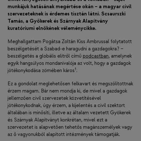
munkájuk hatásának megértése okán – a magyar civil
szervezeteknek is érdemes tisztán látni. Scsaurszki
Tamás, a Gyökerek és Szárnyak Alapítvány
kuratóriumi elnökének véleménycikke.
Meghallgattam Pogátsa Zoltán Kiss Ambrussal folytatott
beszélgetését a Szabad-e haragudni a gazdagokra? –
beszélgetés a globális elitről című
podcastban
, amelynek
egyik hangsúlyos mondanivalója az volt, hogy a gazdagok
1
jótékonykodása zömében káros
.
Ez a gondolat meglehetősen felkavart és megszólítottnak
érzem magam. Bár nem mondja ki, de mivel a gazdagok
jellemzően civil szervezetek közvetítésével
jótékonykodnak, úgy érzem, a kijelentés a civil szektort
általában is minősíti, illetve az általam vezetett Gyökerek
és Szárnyak Alapítványt konkrétan, mivel ezt a
szervezetet is alapvetően tehetős magánszemélyek vagy
az ő vagyonukból alapított intézmények támogatják.