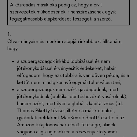
A közreadás másik oka pedig az, hogy a civil
szervezetek működésének, finanszírozásának egyik
legizgalmasabb alapkérdését feszegeti a szerző.
I.
Olvasmányaim és munkám alapján inkább azt állítanám,
hogy
a szupergazdagok inkább lobbizással és nem
jótékonykodással érvényesítik érdekeiket, habár
elfogadom, hogy az utóbbira is van bőven példa, és a
kettőt nem mindig könnyű egymástól elválasztani;
a szupergazdagok nem azért gazdagodnak, mert
jótékonykodnak (politikai döntéshozókat vásárolnak),
hanem azért, mert ilyen a globális kapitalizmus (ld.
Thomas Piketty tézisei, illetve a másik oldalról,
2
gyakorlati példaként MacKenzie Scott
esete: ő az
Amazon tulajdonosának elvált felesége, akinek
vagyona alig-alig csökken a részvényárfolyamok