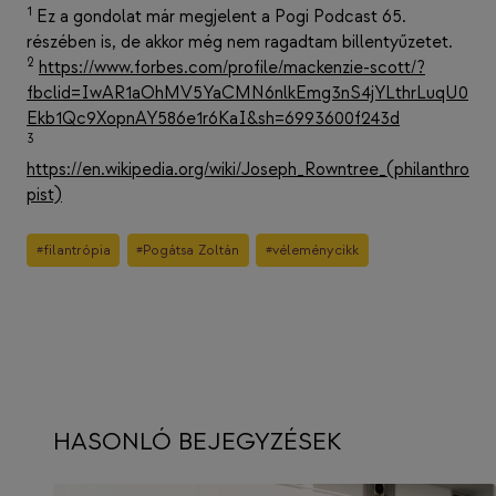
1
Ez a gondolat már megjelent a Pogi Podcast 65.
részében is, de akkor még nem ragadtam billentyűzetet.
2
https://www.forbes.com/profile/mackenzie-scott/?
fbclid=IwAR1aOhMV5YaCMN6nlkEmg3nS4jYLthrLuqU0
Ekb1Qc9XopnAY586e1r6KaI&sh=6993600f243d​​
3
https://en.wikipedia.org/wiki/Joseph_Rowntree_(philanthro
pist)
Post
#
filantrópia
#
Pogátsa Zoltán
#
véleménycikk
Tags:
HASONLÓ BEJEGYZÉSEK