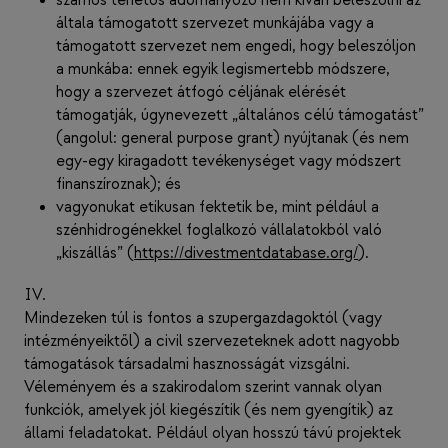
számos tehetős adományozó nem kíván beleszólni az
általa támogatott szervezet munkájába vagy a
támogatott szervezet nem engedi, hogy beleszóljon
a munkába: ennek egyik legismertebb módszere,
hogy a szervezet átfogó céljának elérését
támogatják, úgynevezett „általános célú támogatást”
(angolul: general purpose grant) nyújtanak (és nem
egy-egy kiragadott tevékenységet vagy módszert
finanszíroznak); és
vagyonukat etikusan fektetik be, mint például a
szénhidrogénekkel foglalkozó vállalatokból való
„kiszállás” (
https://divestmentdatabase.org/
).
IV.
Mindezeken túl is fontos a szupergazdagoktól (vagy
intézményeiktől) a civil szervezeteknek adott nagyobb
támogatások társadalmi hasznosságát vizsgálni.
Véleményem és a szakirodalom szerint vannak olyan
funkciók, amelyek jól kiegészítik (és nem gyengítik) az
állami feladatokat. Például olyan hosszú távú projektek