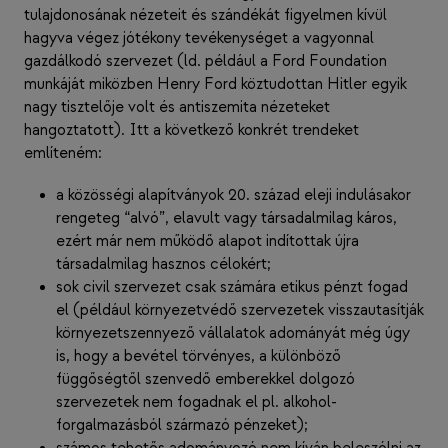
tulajdonosának nézeteit és szándékát figyelmen kívül
hagyva végez jótékony tevékenységet a vagyonnal
gazdálkodó szervezet (ld. például a Ford Foundation
munkáját miközben Henry Ford köztudottan Hitler egyik
nagy tisztelője volt és antiszemita nézeteket
hangoztatott). Itt a következő konkrét trendeket
említeném:
a közösségi alapítványok 20. század eleji indulásakor
rengeteg “alvó”, elavult vagy társadalmilag káros,
ezért már nem működő alapot indítottak újra
társadalmilag hasznos célokért;
sok civil szervezet csak számára etikus pénzt fogad
el (például környezetvédő szervezetek visszautasítják
környezetszennyező vállalatok adományát még úgy
is, hogy a bevétel törvényes, a különböző
függőségtől szenvedő emberekkel dolgozó
szervezetek nem fogadnak el pl. alkohol-
forgalmazásból származó pénzeket);