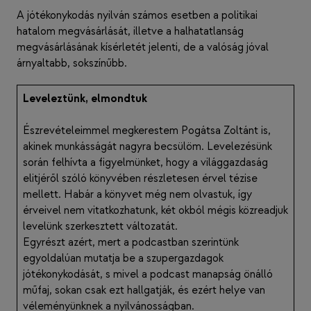
A jótékonykodás nyilván számos esetben a politikai
hatalom megvásárlását, illetve a halhatatlanság
megvásárlásának kísérletét jelenti, de a valóság jóval
árnyaltabb, sokszínűbb.
Leveleztünk, elmondtuk
Észrevételeimmel megkerestem Pogátsa Zoltánt is,
akinek munkásságát nagyra becsülöm. Levelezésünk
során felhívta a figyelmünket, hogy a világgazdaság
elitjéről szóló könyvében részletesen érvel tézise
mellett. Habár a könyvet még nem olvastuk, így
érveivel nem vitatkozhatunk, két okból mégis közreadjuk
levelünk szerkesztett változatát.
Egyrészt azért, mert a podcastban szerintünk
egyoldalúan mutatja be a szupergazdagok
jótékonykodását, s mivel a podcast manapság önálló
műfaj, sokan csak ezt hallgatják, és ezért helye van
véleményünknek a nyilvánosságban.