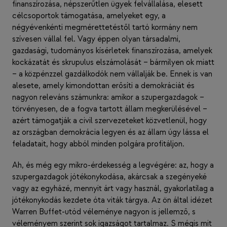
finanszírozása, népszerűtlen ügyek felvállalása, elesett
célcsoportok támogatása, amelyeket egy, a
négyévenkénti megmérettetéstől tartó kormány nem
szívesen vállal fel. Vagy éppen olyan társadalmi,
gazdasági, tudományos kísérletek finanszírozása, amelyek
kockázatát és skrupulus elszámolását – bármilyen ok miatt
– a közpénzzel gazdálkodók nem vállalják be. Ennek is van
alesete, amely kimondottan erősíti a demokráciát és
nagyon releváns számunkra: amikor a szupergazdagok –
törvényesen, de a fogva tartott állam megkerülésével –
azért támogatják a civil szervezeteket közvetlenül, hogy
az országban demokrácia legyen és az állam úgy lássa el
feladatait, hogy abból minden polgára profitáljon.
Ah, és még egy mikro-érdekesség a legvégére: az, hogy a
szupergazdagok jótékonykodása, akárcsak a szegényeké
vagy az egyházé, mennyit árt vagy használ, gyakorlatilag a
jótékonykodás kezdete óta viták tárgya. Az ön által idézet
Warren Buffet-utód véleménye nagyon is jellemző, s
véleményem szerint sok igazságot tartalmaz. S mégis mit