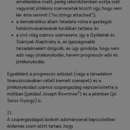
emelkedése miatt, pedig rekordütemben osztja szét
vagyonát jótékony szervezetek között úgy, hogy nem
kér érte semmit (“no strings attached”);
a demokratikus állam feladata volna a gazdagok
hatalomvásárlásának kordában tartása; és
a civil világ számos szervezete, így a Gyökerek és
Szárnyak Alapítvány is, az igazságosabb
társadalmakért dolgozik, és úgy gondolja, hogy nem
adó vagy jótékonykodás, hanem progresszív adó és
jótékonykodás.
Egyébként a progresszív adózást (vagy a társadalom
finanszírozásában vállalt kiemelt szerepet) és a
jótékonykodást számos szupergazdag népszerűsítette a
3
múltban (például Joseph Rowntree
) és a jelenben (pl.
Soros György) is.
II.
A szupergazdagok konkrét adományaival kapcsolatban
érdemes szem előtt tartani, hogy