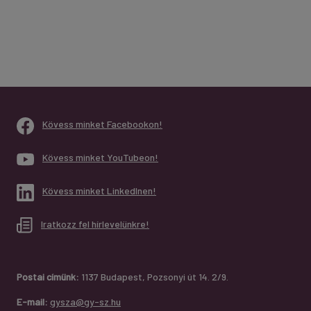
Kövess minket Facebookon!
Kövess minket YouTubeon!
Kövess minket LinkedInen!
Iratkozz fel hírlevelünkre!
Postai címünk:
1137 Budapest, Pozsonyi út 14. 2/9.
E-mail:
gysza@gy-sz.hu