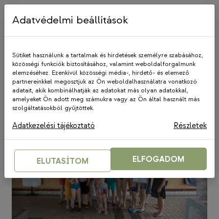
Skip
to
Adatvédelmi beállítások
content
Sütiket használunk a tartalmak és hirdetések személyre szabásához,
közösségi funkciók biztosításához, valamint weboldalforgalmunk
elemzéséhez. Ezenkívül közösségi média-, hirdető- és elemező
Swimathon2019
partnereinkkel megosztjuk az Ön weboldalhasználatra vonatkozó
adatait, akik kombinálhatják az adatokat más olyan adatokkal,
amelyeket Ön adott meg számukra vagy az Ön által használt más
szolgáltatásokból gyűjtöttek.
Adatkezelési tájékoztató
Részletek
ELFOGADOM
ELUTASÍTOM