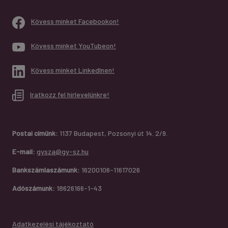
Kövess minket Facebookon!
Kövess minket YouTubeon!
Kövess minket LinkedInen!
Iratkozz fel hírlevelünkre!
Postai címünk:
1137 Budapest, Pozsonyi út 14. 2/9.
E-mail:
gysza@gy-sz.hu
Bankszámlaszámunk:
16200106-11617026
Adószámunk:
18626166-1-43
Adatkezelési tájékoztató