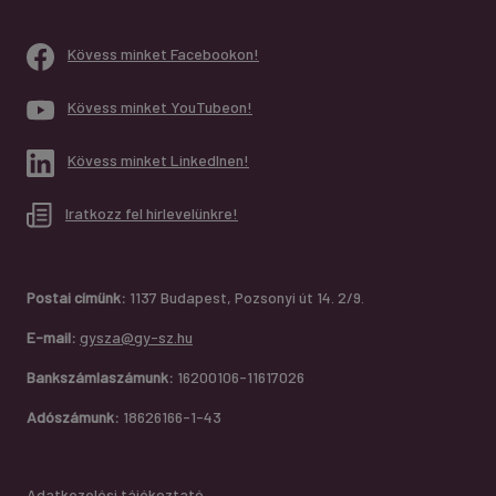
Kövess minket Facebookon!
Kövess minket YouTubeon!
Kövess minket LinkedInen!
Iratkozz fel hírlevelünkre!
Postai címünk:
1137 Budapest, Pozsonyi út 14. 2/9.
E-mail:
gysza@gy-sz.hu
Bankszámlaszámunk:
16200106-11617026
Adószámunk:
18626166-1-43
Adatkezelési tájékoztató