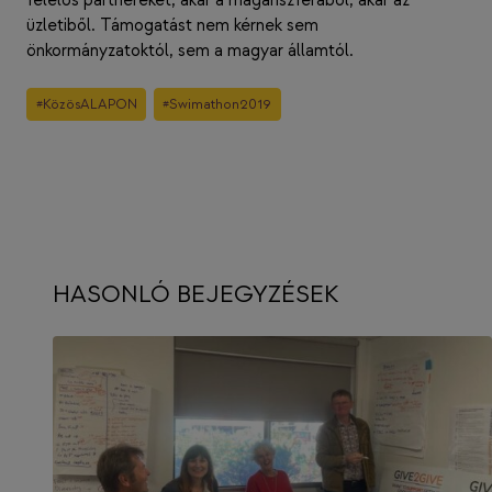
felelős partnereket, akár a magánszférából, akár az
üzletiből. Támogatást nem kérnek sem
önkormányzatoktól, sem a magyar államtól.
Post
#
KözösALAPON
#
Swimathon2019
Tags:
HASONLÓ BEJEGYZÉSEK