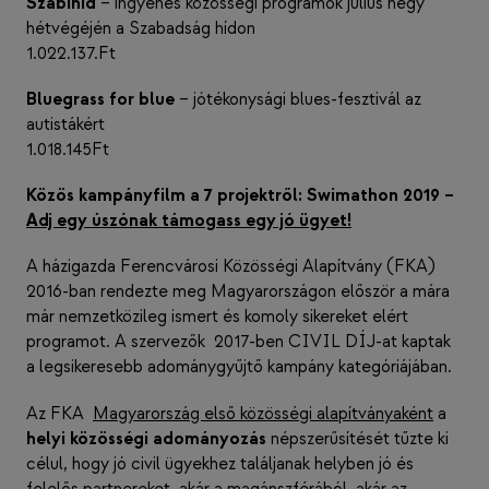
Szabihíd
– ingyenes közösségi programok július négy
hétvégéjén a Szabadság hídon
1.022.137.Ft
Bluegrass for blue
– jótékonysági blues-fesztivál az
autistákért
1.018.145Ft
Közös kampányfilm a 7 projektről: Swimathon 2019 –
Adj egy úszónak támogass egy jó ügyet!
A házigazda Ferencvárosi Közösségi Alapítvány (FKA)
2016-ban rendezte meg Magyarországon először a mára
már nemzetközileg ismert és komoly sikereket elért
programot. A szervezők 2017-ben CIVIL DÍJ-at kaptak
a legsikeresebb adománygyűjtő kampány kategóriájában.
Az FKA
Magyarország első közösségi alapítványaként
a
helyi közösségi adományozás
népszerűsítését tűzte ki
célul, hogy jó civil ügyekhez találjanak helyben jó és