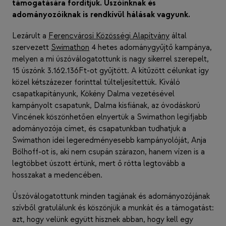
támogatására fordítjuk. Úszóinknak és
adományozóiknak is rendkívül hálásak vagyunk.
Lezárult a
Ferencvárosi Közösségi Alapítvány
által
szervezett
Swimathon
4 hetes adománygyűjtő kampánya,
melyen a mi úszóválogatottunk is nagy sikerrel szerepelt,
15 úszónk 3.162.136Ft-ot gyűjtött. A kitűzött célunkat így
közel kétszázezer forinttal túlteljesítettük. Kiváló
csapatkapitányunk, Kökény Dalma vezetésével
kampányolt csapatunk, Dalma kisfiának, az óvodáskorú
Vincének köszönhetően elnyertük a Swimathon legifjabb
adományozója címet, és csapatunkban tudhatjuk a
Swimathon idei legeredményesebb kampányolóját, Anja
Bölhoff-ot is, aki nem csupán szárazon, hanem vízen is a
legtöbbet úszott értünk, mert ő rótta legtovább a
hosszakat a medencében.
Úszóválogatottunk minden tagjának és adományozójának
szívből gratulálunk és köszönjük a munkát és a támogatást:
azt, hogy velünk együtt hisznek abban, hogy kell egy