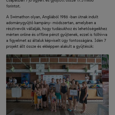
csapatban 7 jó ügyért és gyűjtött össze 17.5 millió
forintot.
A Swimathon olyan, Angliából 1986 -ban útnak indult
adománygyűjtő kampány- módszertan, amelyben a
résztvevők vállalják, hogy tudásukhoz és lehetőségeikhez
mérten online és offline pénzt gyűjtenek, ezzel is fölhívva
a figyelmet az általuk képviselt ügy fontosságára. Idén 7
projekt állt össze és ekképpen alakult a gyűjtésük: