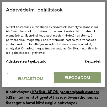
Skip
to
Adatvédelmi beállítások
content
Sütiket használunk a tartalmak és hirdetések személyre szabásához,
közösségi funkciók biztosításához, valamint weboldalforgalmunk
elemzéséhez. Ezenkívül közösségi média-, hirdető- és elemező
partnereinkkel megosztjuk az Ön weboldalhasználatra vonatkozó
adatait, akik kombinálhatják az adatokat más olyan adatokkal,
amelyeket Ön adott meg számukra vagy az Ön által használt más
KÖZÖSALAPON
szolgáltatásokból gyűjtöttek.
Swimathon: 3,2 milliót
Adatkezelési tájékoztató
Részletek
gyűjtöttünk a közösségi
alapítványokért
ELFOGADOM
ELUTASÍTOM
2019. június 28.
Alapítványunk
KözösALAPON programjának csapata
3,12 millió forintot gyűjtött az idei Swimathonon; az
összeget a hazai közösségi alapítványok