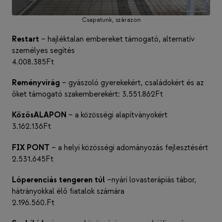
Csapatunk, szárazon
Restart
– hajléktalan embereket támogató, alternatív
személyes segítés
4.008.385Ft
Reményvirág
– gyászoló gyerekekért, családokért és az
őket támogató szakemberekért: 3.551.862Ft
KözösALAPON
– a közösségi alapítványokért
3.162.136Ft
FIX PONT
– a helyi közösségi adományozás fejlesztésért
2.531.645Ft
Lóperenciás tengeren túl
–nyári lovasterápiás tábor,
hátrányokkal élő fiatalok számára
2.196.560.Ft