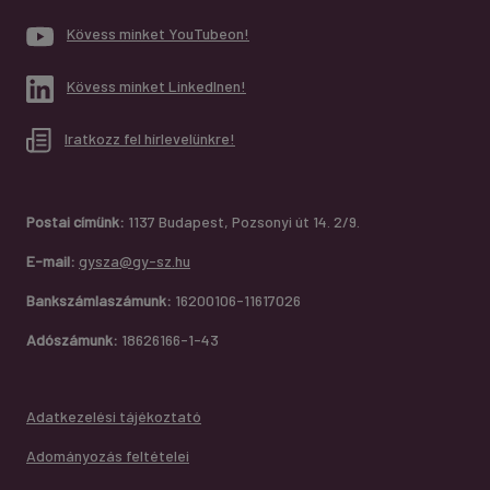
Kövess minket YouTubeon!
Kövess minket LinkedInen!
Iratkozz fel hírlevelünkre!
Postai címünk:
1137 Budapest, Pozsonyi út 14. 2/9.
E-mail:
gysza@gy-sz.hu
Bankszámlaszámunk:
16200106-11617026
Adószámunk:
18626166-1-43
Adatkezelési tájékoztató
Adományozás feltételei