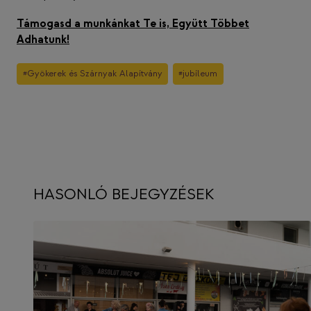
Támogasd a munkánkat Te is, Együtt Többet
Adhatunk!
Post
#
Gyökerek és Szárnyak Alapítvány
#
jubíleum
Tags:
HASONLÓ BEJEGYZÉSEK