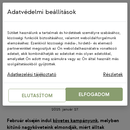
Skip
to
Adatvédelmi beállítások
content
Sütiket használunk a tartalmak és hirdetések személyre szabásához,
közösségi funkciók biztosításához, valamint weboldalforgalmunk
elemzéséhez. Ezenkívül közösségi média-, hirdető- és elemező
partnereinkkel megosztjuk az Ön weboldalhasználatra vonatkozó
adatait, akik kombinálhatják az adatokat más olyan adatokkal,
amelyeket Ön adott meg számukra vagy az Ön által használt más
GYSZA
|
HÍREK
szolgáltatásokból gyűjtöttek.
Együtt többet adhatunk! –
Adatkezelési tájékoztató
Részletek
kampányolunk és gyűjtünk a 10
éves Gyökerek és Szárnyak
ELFOGADOM
ELUTASÍTOM
Alapítványnak
2025. január 27.
Február elsején indul
követes kampányunk
, melyben
kitűnő nagyköveteink elmondják, miért álltak