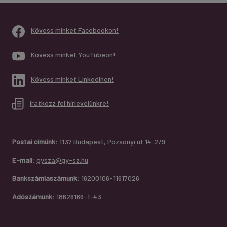
Kövess minket Facebookon!
Kövess minket YouTubeon!
Kövess minket LinkedInen!
Iratkozz fel hírlevelünkre!
Postai címünk:
1137 Budapest, Pozsonyi út 14. 2/9.
E-mail:
gysza@gy-sz.hu
Bankszámlaszámunk:
16200106-11617026
Adószámunk:
18626166-1-43