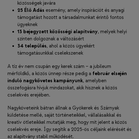
közösségek javára
25 Élő Adás
esemény, amely inspirációt és anyagi
támogatást hozott a társadalmunkat érintő fontos
ügyeknek
13 bejegyzett közösségi alapítvány
, melyek helyi
szinten dolgoznak a változásért
34 település
, ahol a közös ügyekért
támogatásunkkal cselekszenek
A tíz év nem csupán egy kerek szám – a jubileum
mérföldkő, a közös ünnep része pedig a
február elsején
induló nagykövetes kampányunk
, amelyben
összefogásra hívjuk mindazokat, akik hisznek a közös
cselekvés erejében.
Nagyköveteink bátran állnak a Gyökerek és Szárnyak
küldetése mellé, saját történeteikkel, vállalásaikkal és
kreatív ötleteikkel mutatják meg, hogy mit jelent a közös
cselekvés ereje. Így segítik a 2025-ös céljaink elérését és
az alapítvány stabil működését.