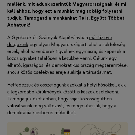
mellénk, mit adunk szerintük Magyarországnak, és mi
kell ahhoz, hogy ezt a munkát még sokáig folytatni
tudjuk. Támogasd a munkánkat Te is, Együtt Többet
Adhatunk!
A Gyökerek és Szárnyak Alapítványban
már tíz éve
dolgozunk
egy olyan Magyarországért, ahol a sokféleség
érték, ahol az emberek figyelnek egymásra, és képesek a
közös ügyeket felelősen a kezükbe venni. Célunk egy
élhető, igazságos, és demokratikus ország megteremtése,
ahol a közös cselekvés ereje alakítja a társadalmat.
Felfedezzük és összefogunk azokkal a helyi hősökkel, akik
a legzordabb körülmények között is készek cselekedni.
Támogatjuk őket abban, hogy saját közösségükben
valósítsanak meg változást, és megmutassák, hogy a
demokrácia kicsiben is működhet.