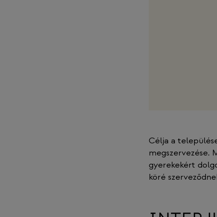
Célja a települé
megszervezése. M
gyerekekért dolg
köré szerveződne