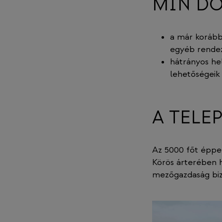
MIN DO
a már korább
egyéb rende
hátrányos he
lehetőségei
A TELE
Az 5000 főt éppe
Körös árterében 
mezőgazdaság biz