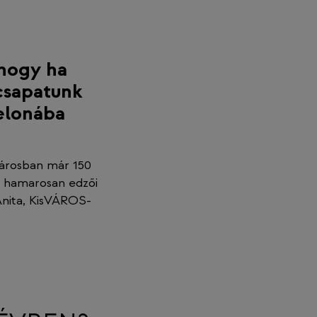
hogy ha
csapatunk
elonába
városban már 150
a hamarosan edzői
Anita, KisVÁROS-