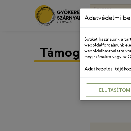
Skip
Keresés:
to
Adatvédelmi beá
content
Sütiket használunk a tar
weboldalforgalmunk elem
Támogatottain
weboldalhasználatra von
meg számukra vagy az Ön
Adatkezelési tájéko
ELUTASÍTOM