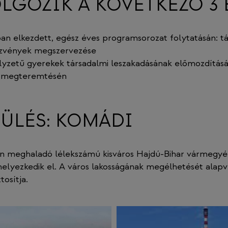
LGOZIK A KÖVETKEZŐ 3 
an elkezdett, egész éves programsorozat folytatásán: tá
zvények megszervezése
lyzetű gyerekek társadalmi leszakadásának előmozdításá
k megteremtésén
PÜLÉS: KOMÁDI
n meghaladó lélekszámú kisváros Hajdú-Bihar vármegyé
helyezkedik el. A város lakosságának megélhetését alap
tosítja.