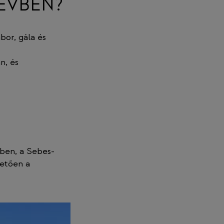
ÉVBEN?
bor, gála és
n, és
ben, a Sebes-
vetően a