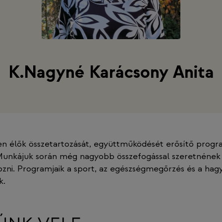
K.Nagyné Karácsony Anita
sen élők összetartozását, együttműködését erősítő prog
unkájuk során még nagyobb összefogással szeretnének
ozni. Programjaik a sport, az egészségmegőrzés és a ha
k.