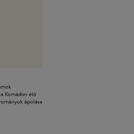
ramok
 a Komádon élő
gyományok ápolása