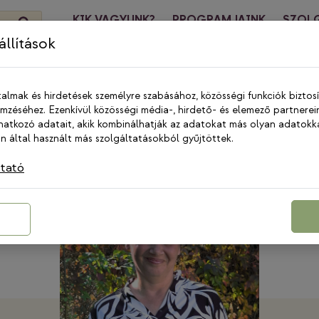
KIK VAGYUNK?
PROGRAMJAINK
SZOL
HÍREK
KA
llítások
talmak és hirdetések személyre szabásához, közösségi funkciók biztos
zéséhez. Ezenkívül közösségi média-, hirdető- és elemező partnerei
k
atkozó adatait, akik kombinálhatják az adatokat más olyan adatokk
 által használt más szolgáltatásokból gyűjtöttek.
ztató