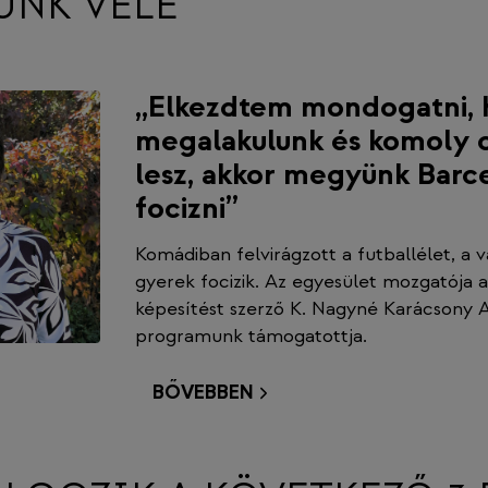
ÚNK VELE
„Elkezdtem mondogatni, 
megalakulunk és komoly 
lesz, akkor megyünk Barc
focizni”
Komádiban felvirágzott a futballélet, a 
gyerek focizik. Az egyesület mozgatója 
képesítést szerző K. Nagyné Karácsony 
programunk támogatottja.
BŐVEBBEN