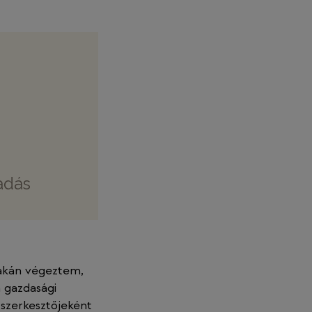
adás
akán végeztem,
 gazdasági
 szerkesztőjeként