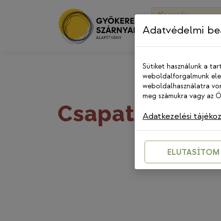
Skip
Keresés:
to
Adatvédelmi beá
content
Sütiket használunk a tar
weboldalforgalmunk elem
weboldalhasználatra von
meg számukra vagy az Ön
Csapatunk
Adatkezelési tájéko
ELUTASÍTOM