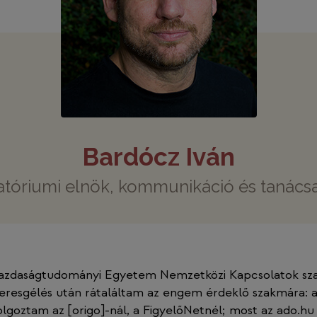
Bardócz Iván
atóriumi elnök, kommunikáció és tanács
gazdaságtudományi Egyetem Nemzetközi Kapcsolatok sz
eresgélés után rátaláltam az engem érdeklő szakmára: a
dolgoztam az [origo]-nál, a FigyelőNetnél; most az ado.hu