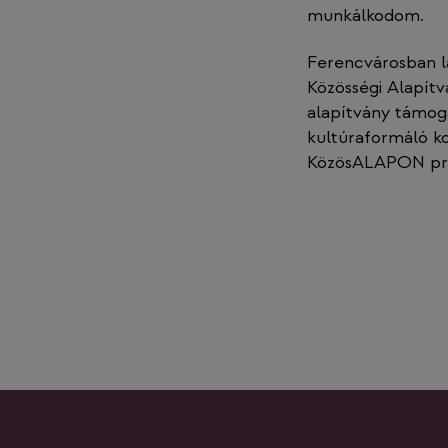
munkálkodom.
Ferencvárosban la
Közösségi Alapítv
alapítvány támog
kultúraformáló ko
KözösALAPON pro