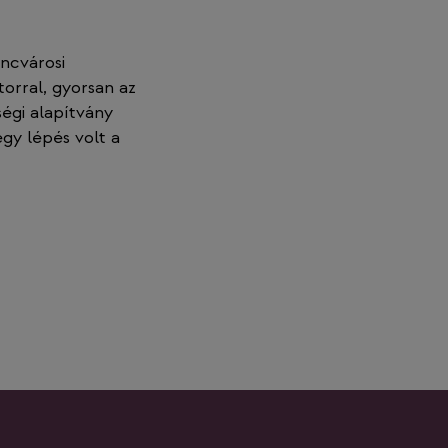
ncvárosi
torral, gyorsan az
égi alapítvány
gy lépés volt a