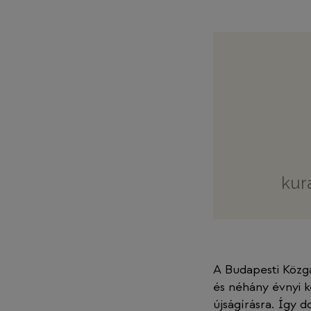
kur
A Budapesti Köz
és néhány évnyi k
újságírásra. Így 