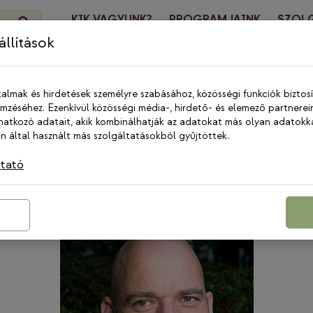
KIK VAGYUNK?
PROGRAMJAINK
SZOL
HÍREK
KA
llítások
talmak és hirdetések személyre szabásához, közösségi funkciók biztos
zéséhez. Ezenkívül közösségi média-, hirdető- és elemező partnerei
atkozó adatait, akik kombinálhatják az adatokat más olyan adatokk
 által használt más szolgáltatásokból gyűjtöttek.
ztató