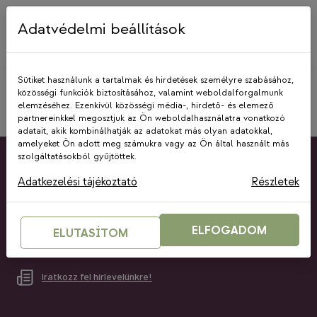
Skip
to
Adatvédelmi beállítások
content
Sütiket használunk a tartalmak és hirdetések személyre szabásához,
közösségi funkciók biztosításához, valamint weboldalforgalmunk
elemzéséhez. Ezenkívül közösségi média-, hirdető- és elemező
partnereinkkel megosztjuk az Ön weboldalhasználatra vonatkozó
adatait, akik kombinálhatják az adatokat más olyan adatokkal,
amelyeket Ön adott meg számukra vagy az Ön által használt más
szolgáltatásokból gyűjtöttek.
Kövess minket Facebookon!
Adatkezelési tájékoztató
Részletek
Kövess minket YouTubeon!
ELFOGADOM
ELUTASÍTOM
Kövess minket LinkedInen!
Iratkozz fel hírlevelünkre!