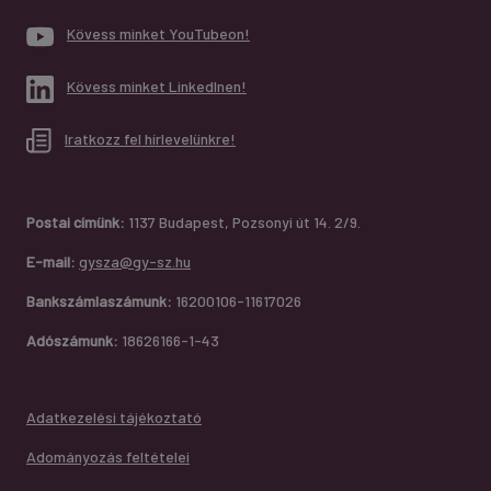
Kövess minket YouTubeon!
Kövess minket LinkedInen!
Iratkozz fel hírlevelünkre!
Postai címünk:
1137 Budapest, Pozsonyi út 14. 2/9.
E-mail:
gysza@gy-sz.hu
Bankszámlaszámunk:
16200106-11617026
Adószámunk:
18626166-1-43
Adatkezelési tájékoztató
Adományozás feltételei