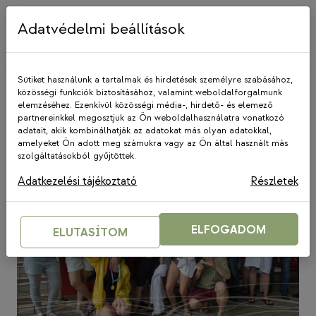
Skip
to
Adatvédelmi beállítások
content
Sütiket használunk a tartalmak és hirdetések személyre szabásához,
közösségi funkciók biztosításához, valamint weboldalforgalmunk
elemzéséhez. Ezenkívül közösségi média-, hirdető- és elemező
Zugló
partnereinkkel megosztjuk az Ön weboldalhasználatra vonatkozó
adatait, akik kombinálhatják az adatokat más olyan adatokkal,
amelyeket Ön adott meg számukra vagy az Ön által használt más
szolgáltatásokból gyűjtöttek.
Adatkezelési tájékoztató
Részletek
ELFOGADOM
ELUTASÍTOM