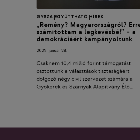
GYSZA
|
EGYÜTTHATÓ
|
HÍREK
„Remény? Magyarországról? Err
számítottam a legkevésbé!” – a
demokráciáért kampányoltunk
2022. január 28.
Csaknem 10,4 millió forint támogatást
osztottunk a választások tisztaságáért
dolgozó négy civil szervezet számára a
Gyökerek és Szárnyak Alapítvány Élő…