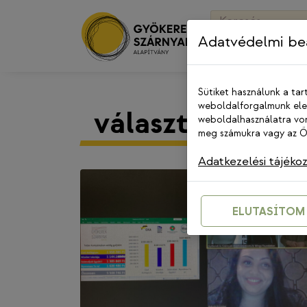
Skip
Keresés:
to
Adatvédelmi beá
content
Sütiket használunk a tar
weboldalforgalmunk elem
választások tis
weboldalhasználatra von
meg számukra vagy az Ön
Adatkezelési tájéko
ELUTASÍTOM