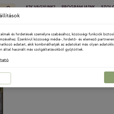
KIK VAGYUNK?
PROGRAMJAINK
SZOL
HÍREK
KA
llítások
talmak és hirdetések személyre szabásához, közösségi funkciók biztos
zéséhez. Ezenkívül közösségi média-, hirdető- és elemező partnerei
ztasága
atkozó adatait, akik kombinálhatják az adatokat más olyan adatokk
 által használt más szolgáltatásokból gyűjtöttek.
ztató