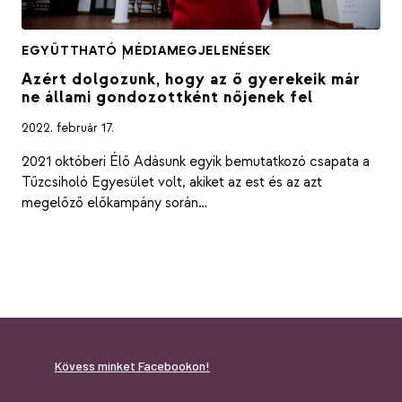
EGYÜTTHATÓ
|
MÉDIAMEGJELENÉSEK
Azért dolgozunk, hogy az ő gyerekeik már
ne állami gondozottként nőjenek fel
2022. február 17.
2021 októberi Élő Adásunk egyik bemutatkozó csapata a
Tűzcsiholó Egyesület volt, akiket az est és az azt
megelőző előkampány során…
Kövess minket Facebookon!