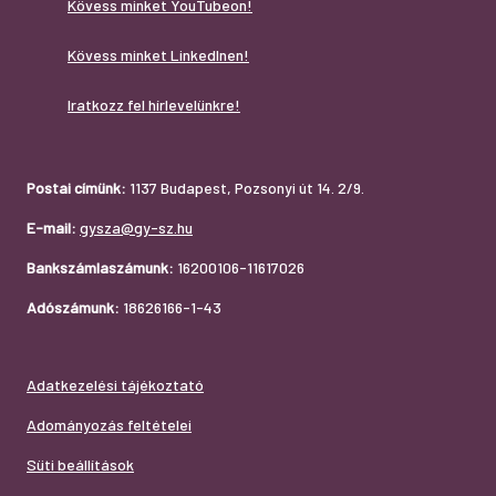
Kövess minket YouTubeon!
Kövess minket LinkedInen!
Iratkozz fel hírlevelünkre!
Postai címünk:
1137 Budapest, Pozsonyi út 14. 2/9.
E-mail:
gysza@gy-sz.hu
Bankszámlaszámunk:
16200106-11617026
Adószámunk:
18626166-1-43
Adatkezelési tájékoztató
Adományozás feltételei
Süti beállítások