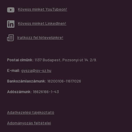
Kövess minket YouTubeon!
Kövess minket LinkedInen!
Iratkozz fel hírlevelünkre!
Postai címünk:
1137 Budapest, Pozsonyi út 14. 2/9.
E-mail:
gysza@gy-sz.hu
Bankszámlaszámunk:
16200106-11617026
Adószámunk:
18626166-1-43
Adatkezelési tájékoztató
Adományozás feltételei