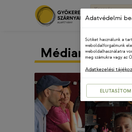
Skip
Keresés:
to
Adatvédelmi beá
content
Sütiket használunk a tar
weboldalforgalmunk elem
Médiamegjelen
weboldalhasználatra von
meg számukra vagy az Ön
Adatkezelési tájéko
ELUTASÍTOM