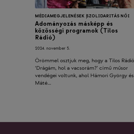
MÉDIAMEGJELENÉSEK
|
SZOLIDARITÁS NŐI
Adományozás másképp és
közösségi programok (Tilos
Rádió)
2024. november 5.
Örömmel osztjuk meg, hogy a Tilos Rádi
‘Drágám, hol a vacsorám?’ című műsor
vendégei voltunk, ahol Hámori György és
Máté…