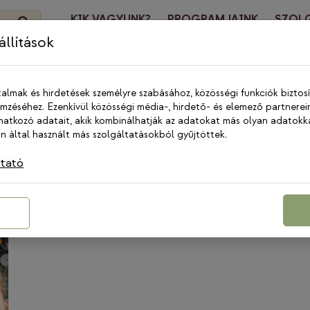
KIK VAGYUNK?
PROGRAMJAINK
SZOL
HÍREK
KA
llítások
talmak és hirdetések személyre szabásához, közösségi funkciók biztos
zéséhez. Ezenkívül közösségi média-, hirdető- és elemező partnerei
és
atkozó adatait, akik kombinálhatják az adatokat más olyan adatokk
 által használt más szolgáltatásokból gyűjtöttek.
ztató