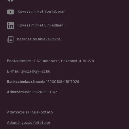
Kövess minket YouTubeon!
Kövess minket LinkedInen!
Iratkozz fel hírlevelünkre!
Postai címünk:
1137 Budapest, Pozsonyi út 14. 2/9.
E-mail:
gysza@gy-sz.hu
Bankszámlaszámunk:
16200106-11617026
Adószámunk:
18626166-1-43
Adatkezelési tájékoztató
Adományozás feltételei