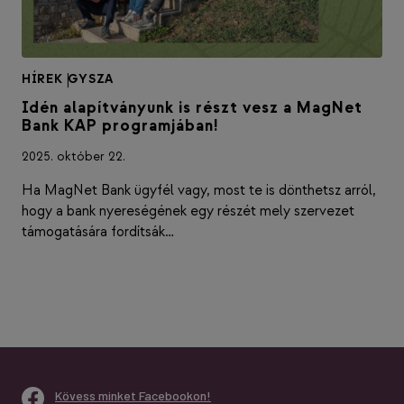
HÍREK
|
GYSZA
Idén alapítványunk is részt vesz a MagNet
Bank KAP programjában!
2025. október 22.
Ha MagNet Bank ügyfél vagy, most te is dönthetsz arról,
hogy a bank nyereségének egy részét mely szervezet
támogatására fordítsák…
Kövess minket Facebookon!