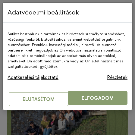
Skip
to
Adatvédelmi beállítások
content
Sütiket használunk a tartalmak és hirdetések személyre szabásához,
közösségi funkciók biztosításához, valamint weboldalforgalmunk
elemzéséhez. Ezenkívül közösségi média-, hirdető- és elemező
Közösségi Adománygyűjtő
partnereinkkel megosztjuk az Ön weboldalhasználatra vonatkozó
Program
adatait, akik kombinálhatják az adatokat más olyan adatokkal,
amelyeket Ön adott meg számukra vagy az Ön által használt más
szolgáltatásokból gyűjtöttek.
Adatkezelési tájékoztató
Részletek
ELFOGADOM
ELUTASÍTOM