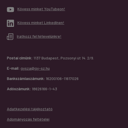
Kövess minket YouTubeon!
Kövess minket LinkedInen!
Iratkozz fel hírlevelünkre!
Postai címünk:
1137 Budapest, Pozsonyi út 14. 2/9.
E-mail:
gysza@gy-sz.hu
Bankszámlaszámunk:
16200106-11617026
Adószámunk:
18626166-1-43
Adatkezelési tájékoztató
Adományozás feltételei