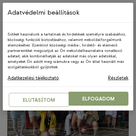
Skip
to
Adatvédelmi beállítások
content
Sütiket használunk a tartalmak és hirdetések személyre szabásához,
közösségi funkciók biztosításához, valamint weboldalforgalmunk
elemzéséhez. Ezenkívül közösségi média-, hirdető- és elemező
III. kerület
partnereinkkel megosztjuk az Ön weboldalhasználatra vonatkozó
adatait, akik kombinálhatják az adatokat más olyan adatokkal,
amelyeket Ön adott meg számukra vagy az Ön által használt más
szolgáltatásokból gyűjtöttek.
Adatkezelési tájékoztató
Részletek
ELFOGADOM
ELUTASÍTOM