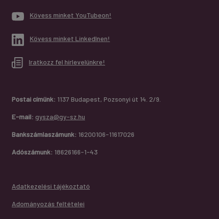
Kövess minket YouTubeon!
Kövess minket LinkedInen!
Iratkozz fel hírlevelünkre!
Postai címünk:
1137 Budapest, Pozsonyi út 14. 2/9.
E-mail:
gysza@gy-sz.hu
Bankszámlaszámunk:
16200106-11617026
Adószámunk:
18626166-1-43
Adatkezelési tájékoztató
Adományozás feltételei