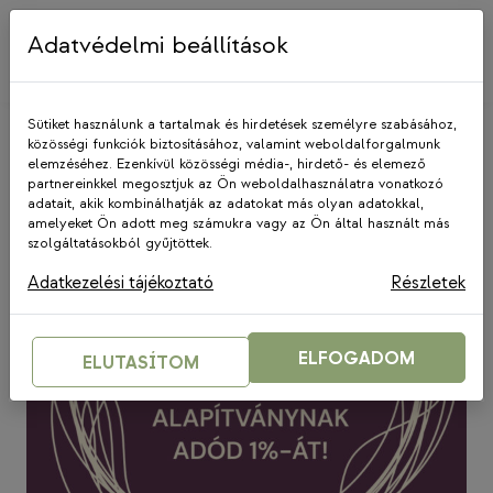
Skip
to
Adatvédelmi beállítások
content
Sütiket használunk a tartalmak és hirdetések személyre szabásához,
közösségi funkciók biztosításához, valamint weboldalforgalmunk
elemzéséhez. Ezenkívül közösségi média-, hirdető- és elemező
Adó 1%
partnereinkkel megosztjuk az Ön weboldalhasználatra vonatkozó
adatait, akik kombinálhatják az adatokat más olyan adatokkal,
amelyeket Ön adott meg számukra vagy az Ön által használt más
szolgáltatásokból gyűjtöttek.
Adatkezelési tájékoztató
Részletek
ELFOGADOM
ELUTASÍTOM