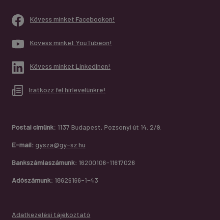
Kövess minket Facebookon!
Kövess minket YouTubeon!
Kövess minket LinkedInen!
Iratkozz fel hírlevelünkre!
Postai címünk:
1137 Budapest, Pozsonyi út 14. 2/9.
E-mail:
gysza@gy-sz.hu
Bankszámlaszámunk:
16200106-11617026
Adószámunk:
18626166-1-43
Adatkezelési tájékoztató