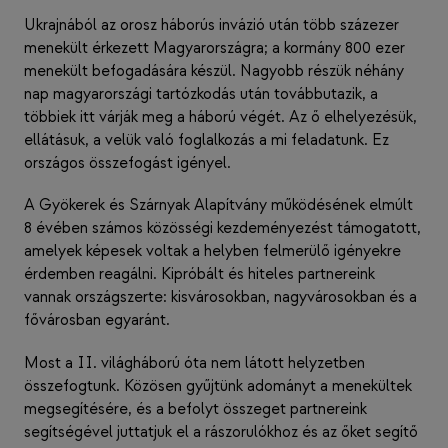
Ukrajnából az orosz háborús invázió után több százezer
menekült érkezett Magyarországra; a kormány 800 ezer
menekült befogadására készül. Nagyobb részük néhány
nap magyarországi tartózkodás után továbbutazik, a
többiek itt várják meg a háború végét. Az ő elhelyezésük,
ellátásuk, a velük való foglalkozás a mi feladatunk. Ez
országos összefogást igényel.
A Gyökerek és Szárnyak Alapítvány működésének elmúlt
8 évében számos közösségi kezdeményezést támogatott,
amelyek képesek voltak a helyben felmerülő igényekre
érdemben reagálni. Kipróbált és hiteles partnereink
vannak országszerte: kisvárosokban, nagyvárosokban és a
fővárosban egyaránt.
Most a II. világháború óta nem látott helyzetben
összefogtunk. Közösen gyűjtünk adományt a menekültek
megsegítésére, és a befolyt összeget partnereink
segítségével juttatjuk el a rászorulókhoz és az őket segítő