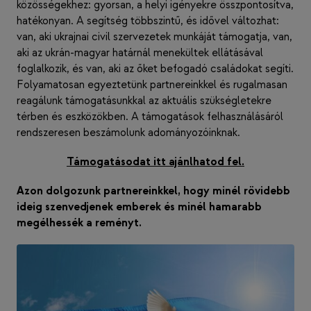
közösségekhez: gyorsan, a helyi igényekre összpontosítva,
hatékonyan. A segítség többszintű, és idővel változhat:
van, aki ukrajnai civil szervezetek munkáját támogatja, van,
aki az ukrán-magyar határnál menekültek ellátásával
foglalkozik, és van, aki az őket befogadó családokat segíti.
Folyamatosan egyeztetünk partnereinkkel és rugalmasan
reagálunk támogatásunkkal az aktuális szükségletekre
térben és eszközökben. A támogatások felhasználásáról
rendszeresen beszámolunk adományozóinknak.
Támogatásodat itt ajánlhatod fel.
Azon dolgozunk partnereinkkel, hogy minél rövidebb
ideig szenvedjenek emberek és minél hamarabb
megélhessék a reményt.