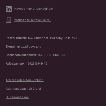
Kövess minket LinkedInen!
Iratkozz fel hírlevelünkre!
Postai címünk:
1137 Budapest, Pozsonyi út 14. 2/9.
E-mail:
gysza@gy-sz.hu
Bankszámlaszámunk:
16200106-11617026
Adószámunk:
18626166-1-43
Adatkezelési tájékoztató
Adományozás feltételei
Süti beállítások