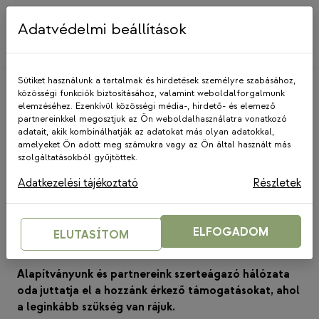
Skip
to
Adatvédelmi beállítások
content
Sütiket használunk a tartalmak és hirdetések személyre szabásához,
közösségi funkciók biztosításához, valamint weboldalforgalmunk
elemzéséhez. Ezenkívül közösségi média-, hirdető- és elemező
partnereinkkel megosztjuk az Ön weboldalhasználatra vonatkozó
adatait, akik kombinálhatják az adatokat más olyan adatokkal,
amelyeket Ön adott meg számukra vagy az Ön által használt más
HÍREK
|
GYSZA
szolgáltatásokból gyűjtöttek.
Krízisalap az Ukrajnából
Adatkezelési tájékoztató
Részletek
menekültekért: ott segítünk,
ahol leginkább kell
ELFOGADOM
ELUTASÍTOM
2022. március 21.
Alapítványunk és partnereink szerteágazó hálózata
oda juttatja el a hozzánk érkező támogatásokat, ahol
a leginkább szükség van rájuk.