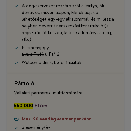
A cég/szervezet részére szól a kártya, ők
döntik el, milyen alapon, kiknek adják a
lehetőséget egy-egy alkalommal, és mi lesz a
helyben bevett finanszírozási konstrukció (a
regisztrációt ki fizeti, küld-e adományt a cég,
stb.)
Eseményjegy:
5000 Ft/fő
0 Ft/fő
Welcome drink, büfé, frissítők
Pártoló
Vállalati partnerek, multik számára
550 000
Ft/év
Max. 20 vendég eseményenként
3 esemény/év