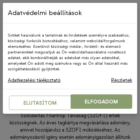
Skip
to
Adatvédelmi beállítások
content
Sütiket használunk a tartalmak és hirdetések személyre szabásához,
közösségi funkciók biztosításához, valamint weboldalforgalmunk
elemzéséhez. Ezenkívül közösségi média-, hirdető- és elemező
Szolidaritás Filantróp Társaság
partnereinkkel megosztjuk az Ön weboldalhasználatra vonatkozó
(SZOFI)
adatait, akik kombinálhatják az adatokat más olyan adatokkal,
amelyeket Ön adott meg számukra vagy az Ön által használt más
szolgáltatásokból gyűjtöttek.
TAGSÁGI SZINTEK
Adatkezelési tájékoztató
Részletek
VÁLASSZ NEKED MEGFELELŐ
TAGSÁGOT!
ELFOGADOM
ELUTASÍTOM
Vásárolj éves tagkártyát, és egy évig tagja leszel a
Szolidaritás Filantróp Társaság (SZOFI) érték
közösségnek. Az éves tagkártya megvásárlása adomány,
amivel hozzájárulsz a SZOFI működéséhez. Az
adományozásról igény esetén adományigazolást állítunk