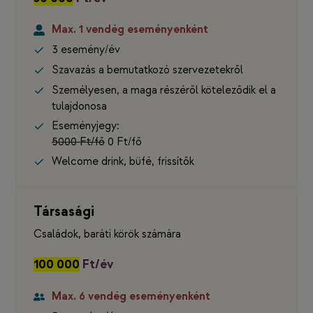
Max. 1 vendég
eseményenként
3 esemény/év
Szavazás a bemutatkozó szervezetekről
Személyesen, a maga részéről köteleződik el a
tulajdonosa
Eseményjegy:
5000 Ft/fő
0 Ft/fő
Welcome drink, büfé, frissítők
Társasági
Családok, baráti körök számára
100 000
Ft/év
Max. 6 vendég
eseményenként