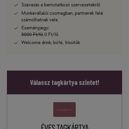
Szavazás a bemutatkozó szervezetekről
Munkavállalói csomagban, partnerek felé
számolhatnak vele
Eseményjegy:
5000 Ft/fő
0 Ft/fő
Welcome drink, büfé, frissítők
Válassz tagkártya szintet!
ÉVES TAGKÁRTYA