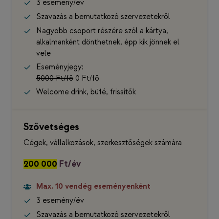
3 esemény/év
Szavazás a bemutatkozó szervezetekről
Nagyobb csoport részére szól a kártya,
alkalmanként dönthetnek, épp kik jönnek el
vele
Eseményjegy:
5000 Ft/fő
0 Ft/fő
Welcome drink, büfé, frissítők
Szövetséges
Cégek, vállalkozások, szerkesztőségek számára
200 000
Ft/év
Max. 10 vendég
eseményenként
3 esemény/év
Szavazás a bemutatkozó szervezetekről