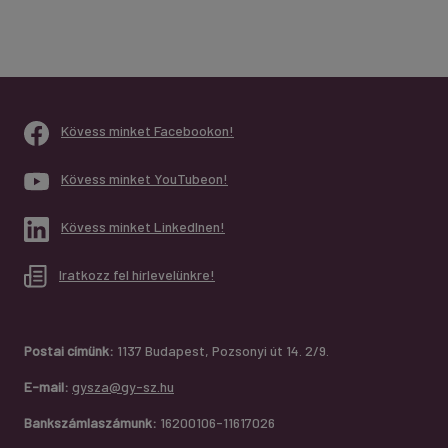
Kövess minket Facebookon!
Kövess minket YouTubeon!
Kövess minket LinkedInen!
Iratkozz fel hírlevelünkre!
Postai címünk:
1137 Budapest, Pozsonyi út 14. 2/9.
E-mail:
gysza@gy-sz.hu
Bankszámlaszámunk:
16200106-11617026