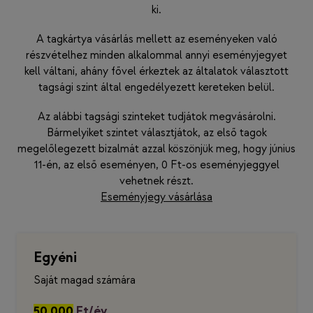
ki.
A tagkártya vásárlás mellett az eseményeken való
részvételhez minden alkalommal annyi eseményjegyet
kell váltani, ahány fővel érkeztek az általatok választott
tagsági szint által engedélyezett kereteken belül.
Az alábbi tagsági szinteket tudjátok megvásárolni.
Bármelyiket szintet választjátok, az első tagok
megelőlegezett bizalmát azzal köszönjük meg, hogy június
11-én, az első eseményen, 0 Ft-os eseményjeggyel
vehetnek részt.
Eseményjegy vásárlása
Egyéni
Saját magad számára
50 000
Ft/év