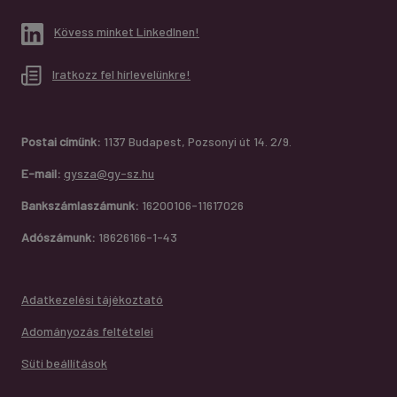
Kövess minket LinkedInen!
Iratkozz fel hírlevelünkre!
Postai címünk:
1137 Budapest, Pozsonyi út 14. 2/9.
E-mail:
gysza@gy-sz.hu
Bankszámlaszámunk:
16200106-11617026
Adószámunk:
18626166-1-43
Adatkezelési tájékoztató
Adományozás feltételei
Süti beállítások