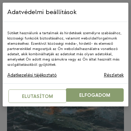
Skip
to
Adatvédelmi beállítások
content
Sütiket használunk a tartalmak és hirdetések személyre szabásához,
közösségi funkciók biztosításához, valamint weboldalforgalmunk
elemzéséhez. Ezenkívül közösségi média-, hirdető- és elemező
Swimathon
partnereinkkel megosztjuk az Ön weboldalhasználatra vonatkozó
adatait, akik kombinálhatják az adatokat más olyan adatokkal,
amelyeket Ön adott meg számukra vagy az Ön által használt más
szolgáltatásokból gyűjtöttek.
Adatkezelési tájékoztató
Részletek
ELFOGADOM
ELUTASÍTOM