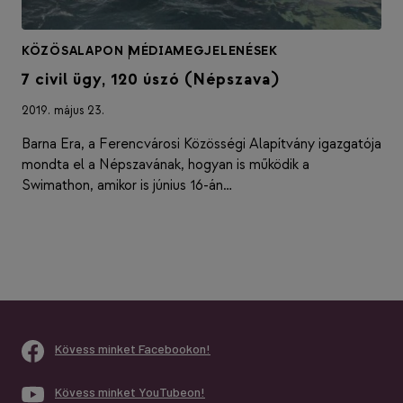
KÖZÖSALAPON
|
MÉDIAMEGJELENÉSEK
7 civil ügy, 120 úszó (Népszava)
2019. május 23.
Barna Era, a Ferencvárosi Közösségi Alapítvány igazgatója
mondta el a Népszavának, hogyan is működik a
Swimathon, amikor is június 16-án…
Kövess minket Facebookon!
Kövess minket YouTubeon!