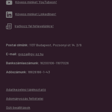
Kövess minket YouTubeon!
Kövess minket LinkedInen!
Iratkozz fel hírlevelünkre!
Postai címünk:
1137 Budapest, Pozsonyi út 14. 2/9.
E-mail:
gysza@gy-sz.hu
Bankszámlaszámunk:
16200106-11617026
Adószámunk:
18626166-1-43
Adatkezelési tájékoztató
Adományozás feltételei
Süti beállítások