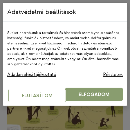
Skip
to
Adatvédelmi beállítások
content
Sütiket használunk a tartalmak és hirdetések személyre szabásához,
közösségi funkciók biztosításához, valamint weboldalforgalmunk
elemzéséhez. Ezenkívül közösségi média-, hirdető- és elemező
InfoTandem
partnereinkkel megosztjuk az Ön weboldalhasználatra vonatkozó
adatait, akik kombinálhatják az adatokat más olyan adatokkal,
amelyeket Ön adott meg számukra vagy az Ön által használt más
szolgáltatásokból gyűjtöttek.
Adatkezelési tájékoztató
Részletek
ELFOGADOM
ELUTASÍTOM